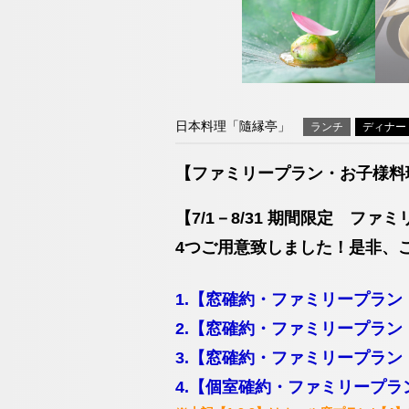
チェックイン日が
06-6644-
TEL
（受付時間 11:30～20:00）
お問い合わせ
日本料理「隨縁亭」
ランチ
ディナー
【ファミリープラン・お子様料
「ティーラウンジ
【7/1－8/31 期間限定 ファ
ネットで予約
4つご用意致しました！是非、
06-6644-
TEL
1.【窓確約・ファミリープラン
（受付時間 11:30～20:00）
2.【窓確約・ファミリープラン
お問い合わせ
3.【窓確約・ファミリープラン
4.【個室確約・ファミリープラン