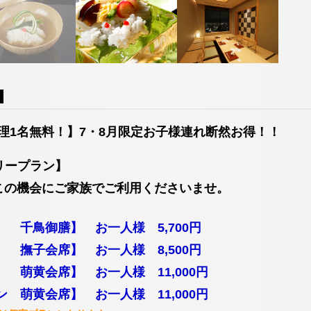
お決まりでない方
5762
06-6644-5762
06-
TEL
TEL
（受付時間 11:30～20:00）
（受付時間 11:
宿泊予約確認・キャンセル
お問い合わせ
理1名無料！】7・8月限定お子様連れ断然お得！！
」
ミリープラン】
する
この機会にご家族でご利用くださいませ。
5762
 千鳥御膳】 お一人様 5,700円
 撫子会席】 お一人様 8,500円
 萌黄会席】 お一人様 11,000円
 萌黄会席】 お一人様 11,000円