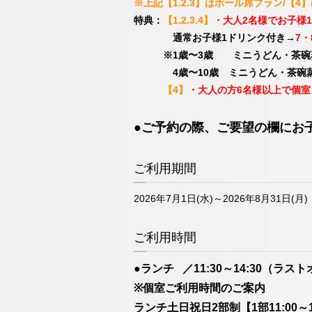
※上記【1.2.3】はホール席プラン/【
特典：
【1.2.3.4】
・大人2名様でお子様
通常お子様1ドリンク付き→
7
※1歳〜3歳 ミニうどん・茶碗蒸
4歳〜10歳 ミニうどん・茶碗蒸し
【4】
・大人の方6名様以上で個室
●ご予約の際、ご要望の欄にお
ご利用期間
2026年7月1日(水)～2026年8月31日(月)
ご利用時間
●ランチ ／11:30～14:30（ラスト
※個室ご利用時間のご案内
ランチ土日祝日2部制【1部11:00～13: