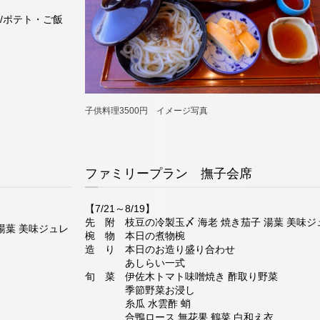
/ポテト・ご飯
子供料理3500円 イメージ写真
ファミリープラン 撫子会席
【7/21～8/19】
先 附 枝豆の冷製玉〆 海老 焼き茄子 湯葉 美味ジ
湯葉 美味ジュレ
椀 物 本日の煮物椀
造 り 本日のお造り盛り合わせ
あしらい一式
旬 菜 伊佐木トマト味噌焼き 酢取り野菜
季節野菜お浸し
糸瓜 水雲酢 蛸
合鴨ロース 無花果 鶴菜 白和え衣