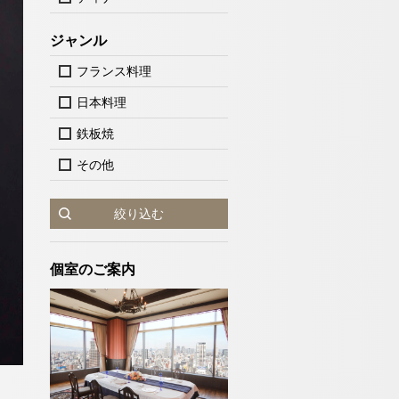
ジャンル
フランス料理
日本料理
鉄板焼
その他
絞り込む
新幹線・JR＋宿泊検索
個室のご案内
「隨縁亭」
1室
室数
ットで予約する