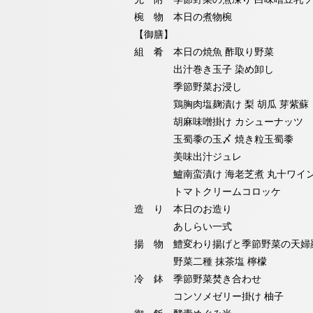
椀 物 本日の煮物椀
【御膳】
組 肴 本日の焼魚 酢取り野菜
出汁巻き玉子 染め卸し
季節野菜お浸し
鶏胸肉塩麹漬け 梨 胡瓜 芽紫蘇
胡麻味噌掛け カシューナッツ
玉蜀黍の玉〆 焼き粒玉蜀黍
美味出汁ジュレ
鱸南蛮漬け 海老芝煮 丸十ワイ
トマトクリームコロッケ
造 り 本日のお造り
あしらい一式
揚 物 鱧変わり揚げと季節野菜の天婦
野菜二種 抹茶塩 檸檬
冷 鉢 季節野菜焚き合わせ
コンソメゼリー掛け 柚子