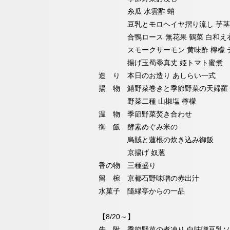
糸瓜 水雲酢 蛸
豆乳とモロヘイヤ摺り流し 芋茎 
合鴨ロース 無花果 鶴菜 白和え
スモークサーモン 黄味酢 檸檬 
揚げ玉蜀黍真丈 姫トマト蜜煮
造 り 本日のお造り あしらい一式
揚 物 鱚野菜巻きと季節野菜の天婦羅
野菜二種 山椒塩 檸檬
温 物 季節野菜焚き合わせ
御 飯 酵素めぐみ米の
烏賊と蓮根の炊き込み御飯
京揚げ 奴葱
香の物 三種盛り
留 椀 京都石野味噌の赤出汁
水菓子 隨縁亭からの一品
【8/20～】
先 附 季節野菜の煮凍り 白味噌豆乳