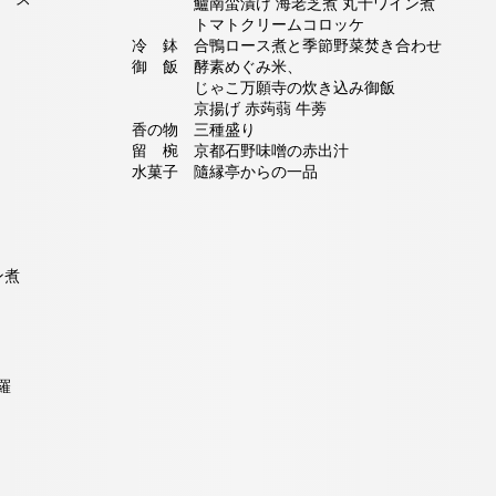
鱸南蛮漬け 海老芝煮 丸十ワイン煮
トマトクリームコロッケ
冷 鉢 合鴨ロース煮と季節野菜焚き合わせ
御 飯 酵素めぐみ米、
じゃこ万願寺の炊き込み御飯
京揚げ 赤蒟蒻 牛蒡
香の物 三種盛り
留 椀 京都石野味噌の赤出汁
水菓子 隨縁亭からの一品
ン煮
羅