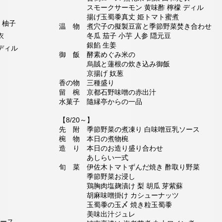
スモークサーモン 黄味酢 檸檬 ディル
揚げ玉蜀黍真丈 姫トマト蜜煮
柚子
温 物 煮穴子の擬製豆富と季節野菜焚き合わせ
衣
冬瓜 茄子 小芋 人参 隠元豆
銀餡 生姜
ディル
御 飯 酵素めぐみ米の
烏賊と蓮根の炊き込み御飯
京揚げ 奴葱
香の物 三種盛り
留 椀 京都石野味噌の赤出汁
水菓子 隨縁亭からの一品
【8/20～】
先 附 季節野菜の煮凍り 白味噌豆乳ソース
椀 物 本日の煮物椀
造 り 本日のお造り盛り合わせ
あしらい一式
旬 菜 伊佐木トマトずんだ焼き 酢取り野菜
季節野菜お浸し
鶏胸肉塩麹漬け 梨 胡瓜 芽紫蘇
胡麻味噌掛け カシューナッツ
玉蜀黍の玉〆 焼き粒玉蜀黍
美味出汁ジュレ
ソース