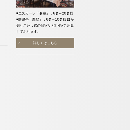
6644-5761
■エスカーレ「個室」：6名～20名様
■隨縁亭「翡翠」：6名～10名様 ほか
30～20:00）
掘りごたつ式の個室など計4室ご用意
しております。
お問い合わせ
詳しくはこちら