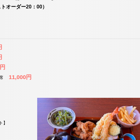
ストオーダー20：00）
円
円
0円
11,000円
会席
ト】