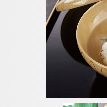
クラブモントレ
求人情報
エリア別ホテル一覧
宿泊検索
チェックイン日が
チェックイン
フランス料理「エ
レ」
ネットで予約