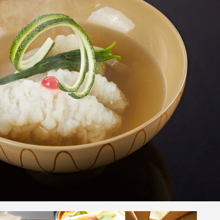
トリ
ユー
イン
ファ
ップ
チュ
スタ
イス
アド
ーブ
グラ
ブッ
バイ
ム
ク
ザー
Reservation
航空券＋宿泊検索
レストラン予約
お決まりの方
チェックアウト
スカー
鉄板焼「神戸」
日本料理
2人
人数
する
ネットで予約する
ネ