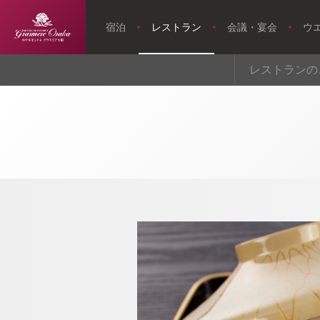
宿泊
レストラン
会議・宴会
ウ
【公式】【フ
レストランの
ァミリープラ
トップページ
ン・お子様料
理1名無
料！】7・8
月限定お子様
連れ断然お
ウエディング
得！！｜ホテ
ルモントレ
アクセス・観光情報
グラスミア大
よくあるご質問
阪｜難波駅・
お問い合せ
なんば駅近く
オンラインショップ
のホテル