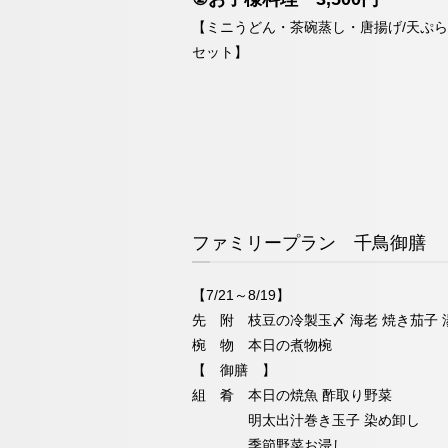
【ミニうどん・茶碗蒸し・唐揚げ/天ぷら
セット】
ファミリープラン 千鳥御膳
【7/21～8/19】
先 附 枝豆の冷製玉〆 海老 焼き茄子 
椀 物 本日の煮物椀
【 御膳 】
組 肴 本日の焼魚 酢取り野菜
明太出汁巻き玉子 染め卸し
季節野菜お浸し