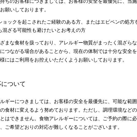
持ちのお客様につきましては、お客様の安全を最優先に、当施
ユー
イン
ファ
お願いしております。
チュ
スタ
イス
ーブ
グラ
ブッ
ショックを起こされたご経験のある方、またはエピペンの処方
ム
ク
も混ざる可能性も避けたいとお考えの方
Reservation
ざまな食材を扱っており、アレルギー物質がまったく混ざらな
レストラン予約
航空券＋宿泊検索
につながる場合があることから、現在の体制では十分な安全を
様にはご利用をお控えいただくようお願いしております。
北海道・東北
ホテル選択
応について
関東
まりの方
チェックアウト
近畿
ルギーにつきましては、お客様の安全を最優先に、可能な範囲
1人
人数
の食材に変えるよう努めております。ただし、調理環境などの
九州・沖縄
とはできません。食物アレルギーについては、ご予約の際に必
まりでない方
、ご希望どおりの対応が難しくなることがございます。