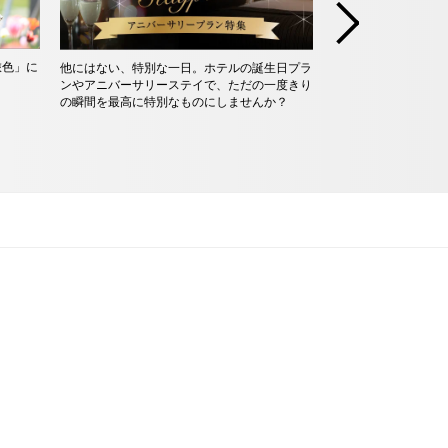
旅色」に
早期申込みでお得に
他にはない、特別な一日。ホテルの誕生日プラ
決まっているなら、3
ンやアニバーサリーステイで、ただの一度きり
約可能な早得プラン
の瞬間を最高に特別なものにしませんか？