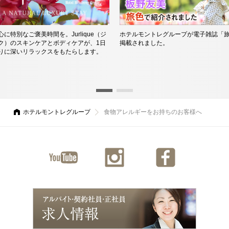
に特別なご褒美時間を。Jurlique（ジ
ホテルモントレグループが電子雑誌「
ク）のスキンケアとボディケアが、1日
掲載されました。
りに深いリラックスをもたらします。
ホテルモントレグループ
食物アレルギーをお持ちのお客様へ
ユーチ
インス
ファイ
ューブ
タグラ
スブッ
ム
ク