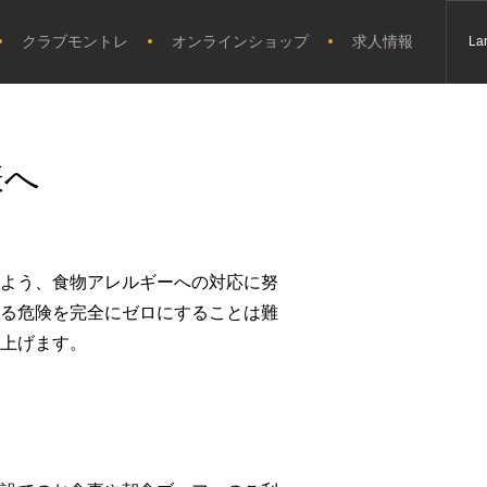
クラブモントレ
オンラインショップ
求人情報
La
様へ
よう、食物アレルギーへの対応に努
る危険を完全にゼロにすることは難
上げます。