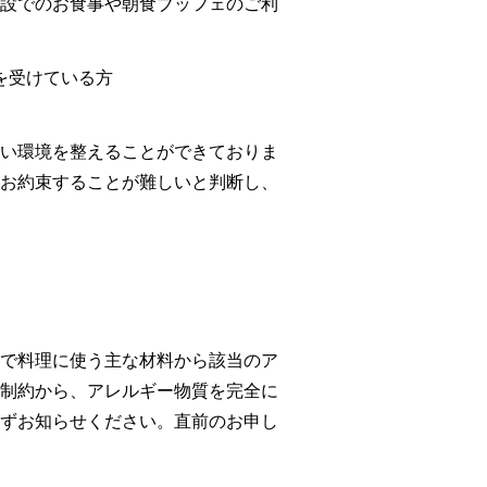
設でのお食事や朝食ブッフェのご利
を受けている方
い環境を整えることができておりま
新幹線・JR＋宿泊検索
お約束することが難しいと判断し、
で料理に使う主な材料から該当のア
1室
室数
制約から、アレルギー物質を完全に
ずお知らせください。直前のお申し