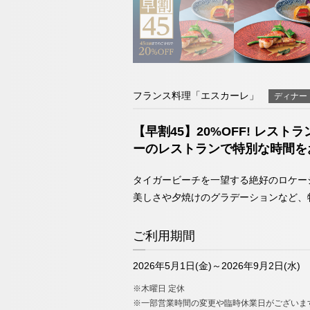
チェックイン日が
098-993-
エリア別ホテル一覧
TEL
（受付時間9:00～19:00）
お問い合わせ
フランス料理「エスカーレ」
ディナー
【早割45】20%OFF! レ
日本料理「隨縁亭
ーのレストランで特別な時間を
ネットで予約
タイガービーチを一望する絶好のロケー
美しさや夕焼けのグラデーションなど、
098-993-
TEL
（受付時間9:00～19:00）
ご利用期間
お問い合わせ
2026年5月1日(金)～2026年9月2日(水)
※木曜日 定休
※一部営業時間の変更や臨時休業日がございま