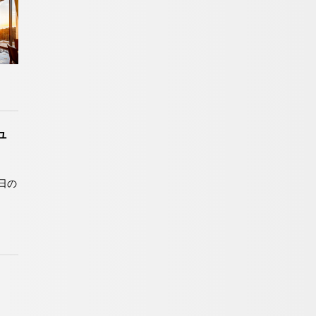
-993-7113
～19:00）
お問い合わせ
ュ
日の