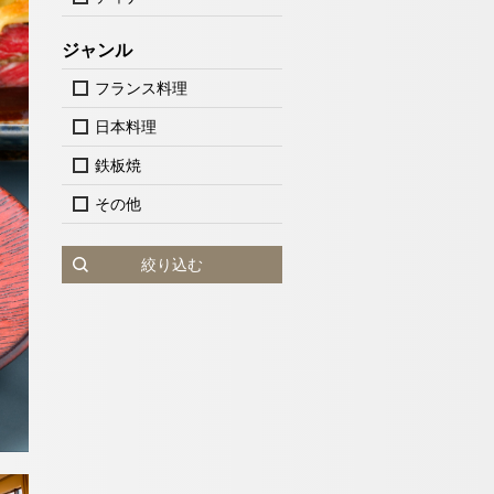
ジャンル
フランス料理
日本料理
鉄板焼
その他
絞り込む
泊検索
神戸」
人
1室
室数
ットで予約する