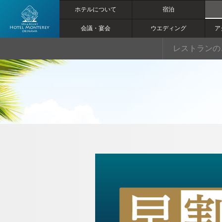
ホテルについて
宿泊
会議・宴会
ウエディング
ア
【公式】【早
レストランの
割45】
20%OFF! レ
ストラン予定
日が決まれ
ば、「早割」
がお得！！オ
ーシャンビュ
トップページ
ーのレストラ
ンで特別な時
ホテルについて
間をお楽しみ
ください｜ホ
テルモントレ
マリン＆アクティビティ