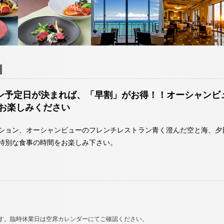
お決まりでない方
7113
098-993-7113
098
TEL
TEL
（受付時間9:00～19:00）
（受付時間9:00
宿泊予約確認・キャンセル
お問い合わせ
ストラン予定日が決まれば、「早割」がお得！！オーシャンビ
」
タイガービーチカフェ
お楽しみください
する
ネットで予約する
ション、オーシャンビューのフレンチレストラン青く澄んだ空と海、夕
特別な食事の時間をお楽しみ下さい。
7113
098-993-7113
TEL
（受付時間9:00～19:00）
お問い合わせ
す。臨時休業日は空席カレンダーにてご確認ください。