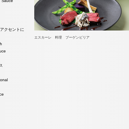
h Sauce
をアクセントに
エスカーレ 料理 ブーゲンビリア
th
uce
ス
onal
ce