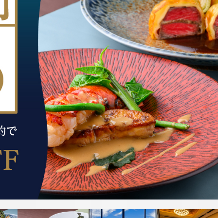
Reservation
宿泊検索
航空券＋宿
レストラン予約
お決まりの方
トリ
ユー
イン
ファ
チェックアウト
ラン「シ
フランス料理「エスカー
ップ
チュ
スタ
イス
レ」
鉄板焼「
アド
ーブ
グラ
ブッ
2人
0
大人
子供
バイ
ム
ク
ザー
する
ネットで予約する
ネ