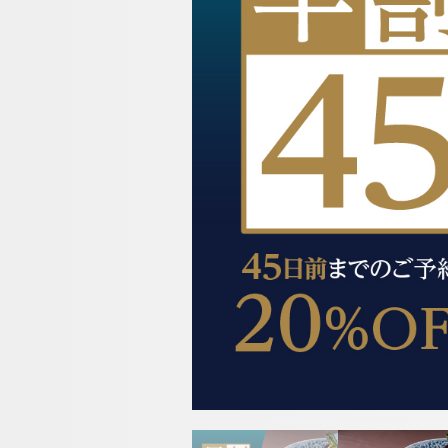
沖縄 スパ＆
プール
リゾート｜恩
納村のリゾー
リラクゼーション
トホテル
ウエディング
アクセス・観光情報
よくあるご質問
お問い合せ
オンラインショップ
チェックイン日が
チェックイン
ビュッフェレスト
クラブモントレ
ーフォレスト」
求人情報
ネットで予約