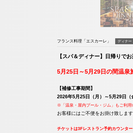
チェックイン日が
098-993-
エリア別ホテル一覧
TEL
（受付時間9:00～19:00）
お問い合わせ
フランス料理「エスカーレ」
ディナー
【スパ＆ディナー】日帰りで
日本料理「隨縁亭
5月25日～5月29日の間
ネットで予約
098-993-
【補修工事期間】
TEL
2026年5月25日（月）～5月29日
（受付時間9:00～19:00）
※「温泉・屋内プール・ジム」もご利用
お問い合わせ
お客様にはご不便をお掛け致します
チケットは3Fレストラン予約カウンタ