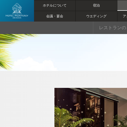
ホテルについて
宿泊
会議・宴会
ウエディング
ア
【公式】【ス
レストランの
パ＆ディナ
ー】日帰りで
お楽しみいた
だけるスパ付
きディナー
｜ホテルモン
トレ沖縄 ス
トップページ
パ＆リゾート
｜恩納村のリ
ホテルについて
ゾートホテル
マリン＆アクティビティ