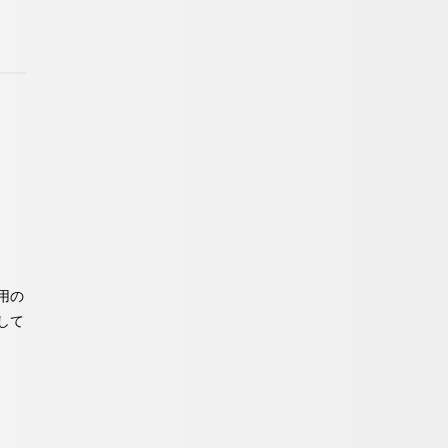
用の
して