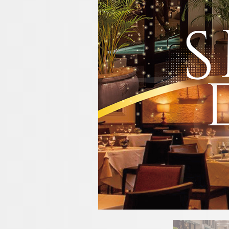
プール
リラクゼーション
ウエディング
アクセス・観光情報
よくあるご質問
お問い合せ
オンラインショップ
チェックイン日が
チェックイン
ビュッフェレスト
クラブモントレ
ーフォレスト」
求人情報
ネットで予約