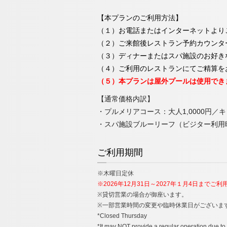
【本プランのご利用方法】
（１）お電話またはインターネットより
（２）ご来館後レストラン予約カウンター（
（３）ディナーまたはスパ施設のお好き
（４）ご利用のレストランにてご精算を
（５）本プランは屋外プールは使用でき
【通常価格内訳】
・プルメリアコース：大人1,0000円／キ
・スパ施設ブルーリーフ（ビジター利用時）
ご利用期間
※木曜日定休
※2026年12月31日～2027年１月4日までご
※貸切営業の場合が御座います。
※一部営業時間の変更や臨時休業日がございま
*Closed Thursday
*It may NOT provide a regular operation due to t