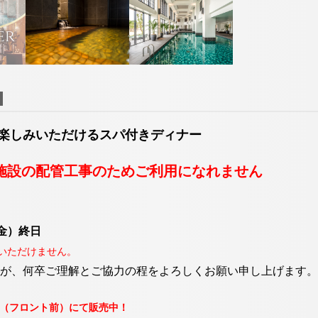
お決まりでない方
7113
098-993-7113
098
TEL
TEL
（受付時間9:00～19:00）
（受付時間9:00
宿泊予約確認・キャンセル
お問い合わせ
お楽しみいただけるスパ付きディナー
」
タイガービーチカフェ
温泉施設の配管工事のためご利用になれません
する
ネットで予約する
7113
098-993-7113
TEL
（金）終日
（受付時間9:00～19:00）
いただけません。
お問い合わせ
が、何卒ご理解とご協力の程をよろしくお願い申し上げます。
ー（フロント前）にて販売中！