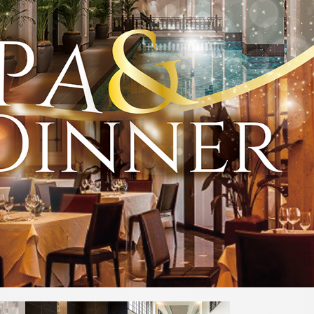
Reservation
宿泊検索
航空券＋宿
レストラン予約
お決まりの方
トリ
ユー
イン
ファ
チェックアウト
ラン「シ
フランス料理「エスカー
ップ
チュ
スタ
イス
レ」
鉄板焼「
アド
ーブ
グラ
ブッ
2人
0
大人
子供
バイ
ム
ク
ザー
する
ネットで予約する
ネ