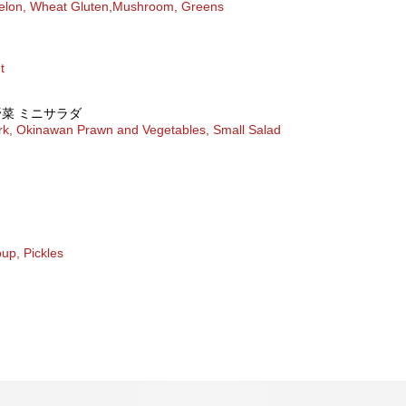
elon, Wheat Gluten,Mushroom, Greens
t
野菜 ミニサラダ
k, Okinawan Prawn and Vegetables, Small Salad
up, Pickles