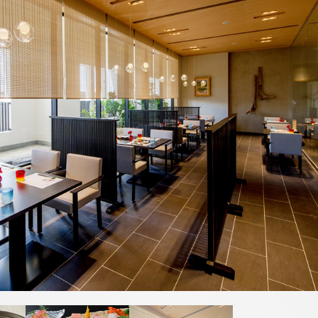
Reservation
宿泊検索
航空券＋宿
レストラン予約
お決まりの方
トリ
ユー
イン
ファ
チェックアウト
ラン「シ
フランス料理「エスカー
ップ
チュ
スタ
イス
レ」
鉄板焼「
アド
ーブ
グラ
ブッ
2人
0
大人
子供
バイ
ム
ク
ザー
する
ネットで予約する
ネ