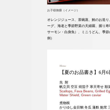
お子様御膳（イメージ）
オレンジジュース、茶碗蒸、鮪のお造り
ーグ、海老と季節野菜の天婦羅、握り寿
サーモン・白身魚）、ミニうどん、季節
例）
Menu
【夏のお品書き】6月6
先 附
帆立貝 空豆 焼茄子 寒天寄せ 順
Scallops, Fava Beans, Grilled Eg
Water Shield, Green caviar
煮物椀
かりゆし金目鯛 冬瓜 蓬麩 鮑茸 