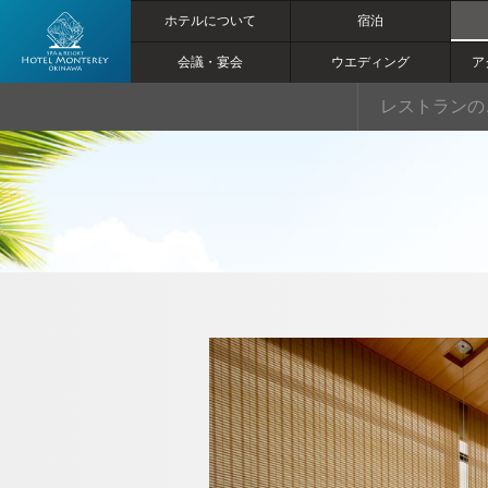
ホテルについて
宿泊
会議・宴会
ウエディング
ア
【公式】～県
レストランの
産和牛・あぐ
ー豚・車海老
を食べ比べ～
【陶板会席】
｜ホテルモン
トレ沖縄 ス
パ＆リゾート
トップページ
｜恩納村のリ
ゾートホテル
ホテルについて
マリン＆アクティビティ