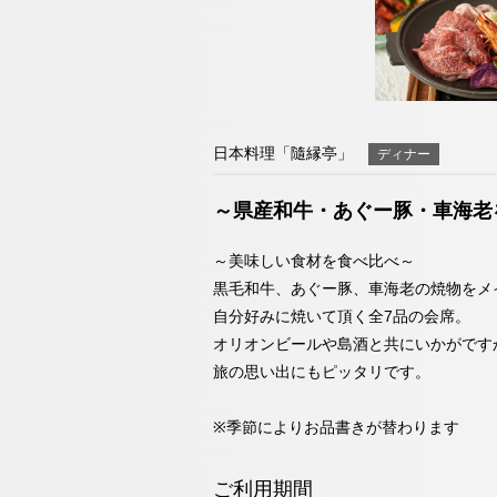
チェックイン日が
098-993-
エリア別ホテル一覧
TEL
（受付時間9:00～19:00）
お問い合わせ
日本料理「隨縁亭」
ディナー
～県産和牛・あぐー豚・車海老
日本料理「隨縁亭
～美味しい食材を食べ比べ～
ネットで予約
黒毛和牛、あぐー豚、車海老の焼物をメ
自分好みに焼いて頂く全7品の会席。
098-993-
オリオンビールや島酒と共にいかがです
TEL
旅の思い出にもピッタリです。
（受付時間9:00～19:00）
お問い合わせ
※季節によりお品書きが替わります
ご利用期間