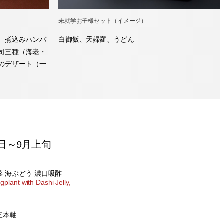
未就学お子様セット（イメージ）
、煮込みハンバ
白御飯、天婦羅、うどん
司三種（海老・
のデザート（一
日～9月上旬
菜 海ぶどう 濃口吸酢
gplant with Dashi Jelly,
三本軸