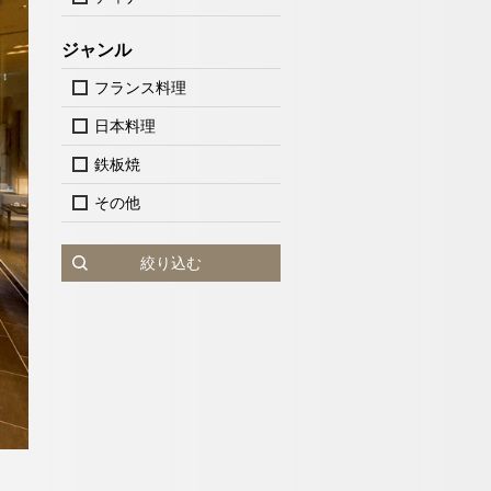
ジャンル
フランス料理
日本料理
鉄板焼
その他
絞り込む
泊検索
神戸」
人
1室
室数
ットで予約する