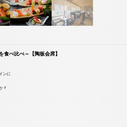
お決まりでない方
7113
098-993-7113
098
TEL
TEL
（受付時間9:00～19:00）
（受付時間9:00
宿泊予約確認・キャンセル
お問い合わせ
を食べ比べ～【陶板会席】
」
タイガービーチカフェ
する
ネットで予約する
インに
7113
098-993-7113
か？
TEL
（受付時間9:00～19:00）
お問い合わせ