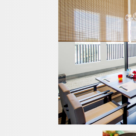
プール
リラクゼーション
ウエディング
アクセス・観光情報
よくあるご質問
お問い合せ
オンラインショップ
チェックイン日が
チェックイン
ビュッフェレスト
クラブモントレ
ーフォレスト」
求人情報
ネットで予約