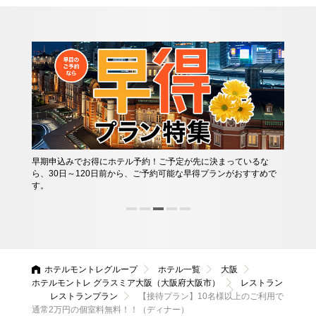
早期申込みでお得にホテル予約！ご予定が先に決まっているな
私たちは
ら、30日～120日前から、ご予約可能な早得プランがおすすめで
域社会へ
す。
す。
ホテルモントレグループ
ホテル一覧
大阪
ホテルモントレ グラスミア大阪（大阪府大阪市）
レストラン
レストランプラン
【接待プラン】10名様以上のご利用で
通常2万円の個室料無料！！（ディナー）