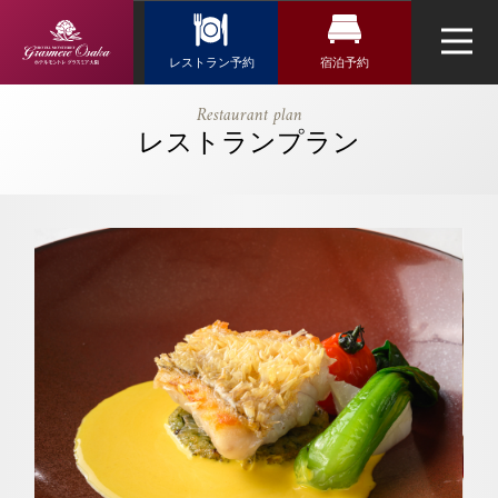
Reservation
レストラン予約
宿泊予約
レストラン予約
宿泊検索
【公式】【接
Restaurant plan
待プラン】
レストランプラン
航空券＋宿泊検索
トップページ
フランス料理「エスカーレ」
10名様以上
新幹線・JR＋宿泊検索
のご利用で通
ネットで予約する
常2万円の個
チェックイン日がお決まりの方
室料無料！！
チェックイン
（受付時間 11:30～20:00）
（ディナー）
ウエディング
｜ホテルモン
TEL 06-6644-5762
トレ グラス
アクセス・観光情報
お問い合わせ
ミア大阪｜難
チェックアウト
よくあるご質問
波駅・なんば
お問い合せ
駅近くのホテ
オンラインショップ
ル
鉄板焼「神戸」
2人
1室
人数
室数