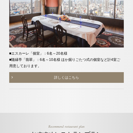
■エスカーレ「個室」：6名～20名様
■隨縁亭「翡翠」：6名～10名様 ほか掘りごたつ式の個室など計4室ご
用意しております。
詳しくはこちら
Recommend restaurant plan