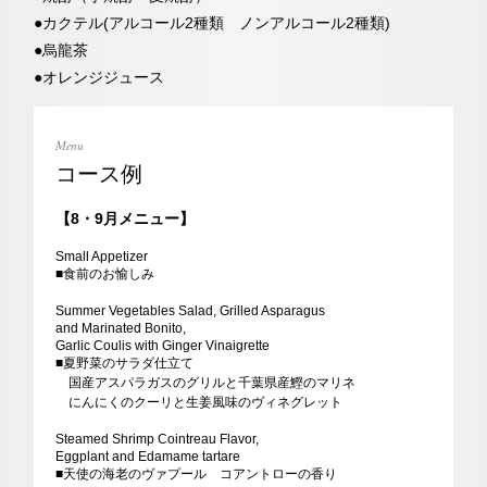
●カクテル(アルコール2種類 ノンアルコール2種類)
●烏龍茶
●オレンジジュース
Menu
コース例
【8・9月メニュー】
Small Appetizer
■食前のお愉しみ
Summer Vegetables Salad, Grilled Asparagus
and Marinated Bonito,
Garlic Coulis with Ginger Vinaigrette
■夏野菜のサラダ仕立て
国産アスパラガスのグリルと千葉県産鰹のマリネ
にんにくのクーリと生姜風味のヴィネグレット
Steamed Shrimp Cointreau Flavor,
Eggplant and Edamame tartare
■天使の海老のヴァプール コアントローの香り