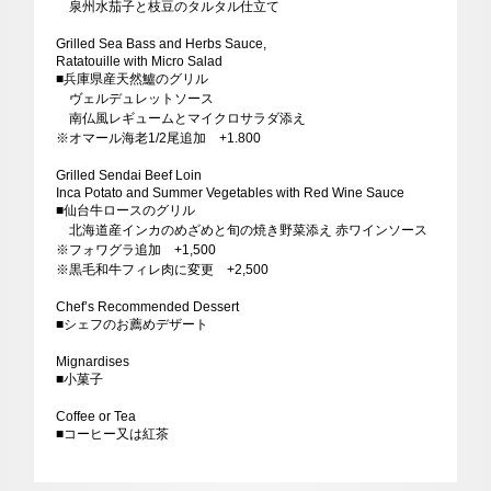
泉州水茄子と枝豆のタルタル仕立て
Grilled Sea Bass and Herbs Sauce,
Ratatouille with Micro Salad
■兵庫県産天然鱸のグリル
ヴェルデュレットソース
南仏風レギュームとマイクロサラダ添え
※オマール海老1/2尾追加 +1.800
Grilled Sendai Beef Loin
Inca Potato and Summer Vegetables with Red Wine Sauce
■仙台牛ロースのグリル
北海道産インカのめざめと旬の焼き野菜添え 赤ワインソース
※フォワグラ追加 +1,500
※黒毛和牛フィレ肉に変更 +2,500
Chef’s Recommended Dessert
■シェフのお薦めデザート
Mignardises
■小菓子
Coffee or Tea
■コーヒー又は紅茶