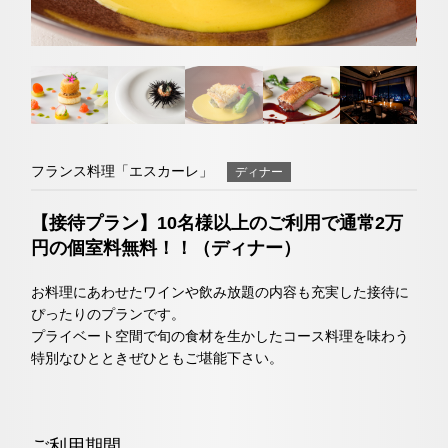
ネットで予約する
トリ
ユー
イン
ファ
チェックイン日がお決まりでない方
ップ
チュ
スタ
イス
（受付時間 11:30～20:00）
クラブモントレ
アド
ーブ
グラ
ブッ
バイ
ム
ク
求人情報
TEL 06-6644-5762
ザー
フランス料理「エスカーレ」
ディナー
お問い合わせ
宿泊予約確認・キャンセル
【接待プラン】10名様以上のご利用で通常2万
エリア別ホテル一覧
円の個室料無料！！（ディナー）
日本料理「隨縁亭」
お料理にあわせたワインや飲み放題の内容も充実した接待に
ぴったりのプランです。
プライベート空間で旬の食材を生かしたコース料理を味わう
ネットで予約する
特別なひとときぜひともご堪能下さい。
（受付時間 11:30～20:00）
TEL 06-6644-5761
ご利用期間