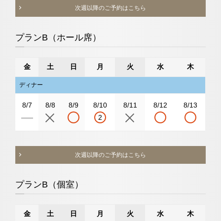
次週以降のご予約はこちら
プランB（ホール席）
金
土
日
月
火
水
木
ディナー
8/7
8/8
8/9
8/10
8/11
8/12
8/13
2
次週以降のご予約はこちら
プランB（個室）
金
土
日
月
火
水
木