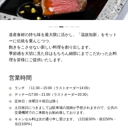
オンラインショップ
チェックイン日がお決まりでない方
トリ
ユー
イン
ファ
道産食材の持ち味を最大限に活かし、「温故知新」をモット
ップ
チュ
スタ
イス
クラブモントレ
ーに伝統を重んじつつ、
アド
ーブ
グラ
ブッ
飽きをこさせない新しい料理を創り出します。
バイ
ム
ク
求人情報
季節感を大切に見た目はもちろん細部にまでこだわったお料
宿泊予約確認・キャンセル
ザー
理を皆様にご提供いたします。
エリア別ホテル一覧
営業時間
ランチ / 11:30～15:00（ラストオーダー14:00）
ディナー/17:00～21:00（ラストオーダー20:30）
定休日：水曜日※祝日は除く
土日祝日につきましては駐車場の混雑が予想されますので、公共の
交通機関でのご来館をお勧め致しております。
キャンセル料は次の通り申し受けます。［2日前30%・前日50%・
当日100%］