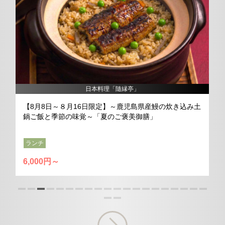
日本料理「隨縁亭」
【8月8日～８月16日限定】～鹿児島県産鰻の炊き込み土
鍋ご飯と季節の味覚～「夏のご褒美御膳」
ランチ
6,000円～