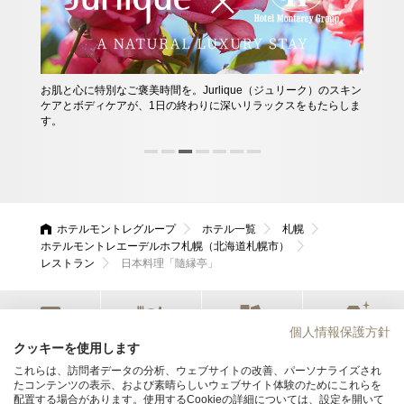
お肌と心に特別なご褒美時間を。Jurlique（ジュリーク）のスキン
ケアとボディケアが、1日の終わりに深いリラックスをもたらしま
す。
ホテルモントレグループ
ホテル一覧
札幌
ホテルモントレエーデルホフ札幌（北海道札幌市）
レストラン
日本料理「隨縁亭」
個人情報保護方針
宿泊
レストラン
会議・宴会
ウエディング
クッキーを使用します
これらは、訪問者データの分析、ウェブサイトの改善、パーソナライズされ
たコンテンツの表示、および素晴らしいウェブサイト体験のためにこれらを
ホテルモントレエーデルホフ札幌
配置する場合があります。使用するCookieの詳細については、設定を開いて