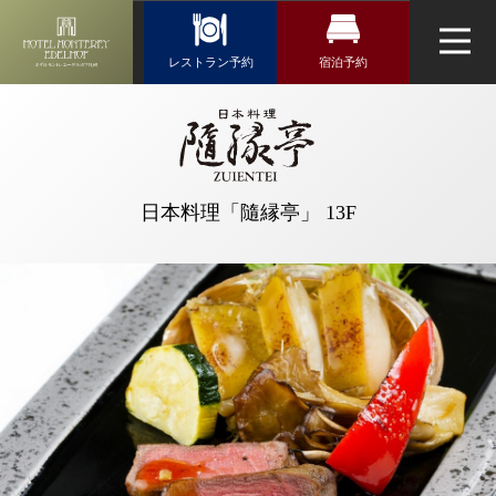
Reservation
レストラン予約
宿泊予約
レストラン予約
宿泊検索
【公式】日本
料理「隨縁
航空券＋宿泊検索
トップページ
日本料理「隨縁亭」
亭」に関する
新幹線・JR＋宿泊検索
ご質問｜ホテ
ネットで予約する
日本料理「隨縁亭」 13F
ルモントレエ
チェックイン日がお決まりの方
ーデルホフ札
チェックイン
（受付時間 11:00～19:00）※水曜定休
幌｜札幌駅近
くのホテル
TEL 011-330-4461
（札幌市）
ウエディング
お問い合わせ
チェックアウト
アクセス・観光情報
よくあるご質問
お問い合せ
2人
1室
人数
室数