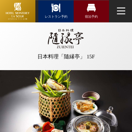
Reservation
レストラン予約
宿泊予約
レストラン予約
宿泊検索
【公式】日本
料理「隨縁
航空券＋宿泊検索
トップページ
日本料理「隨縁亭」
亭」に関する
新幹線・JR＋宿泊検索
ご質問｜ホテ
ネットで予約する
日本料理「隨縁亭」 15F
ルモントレ
チェックイン日がお決まりの方
ラ・スール大
チェックイン
（受付時間 11:00～20:30）
阪｜京橋駅近
くのホテル
TEL 06-6944-7480
ウエディング
お問い合わせ
チェックアウト
アクセス・観光情報
よくあるご質問
お問い合せ
2人
1室
人数
室数