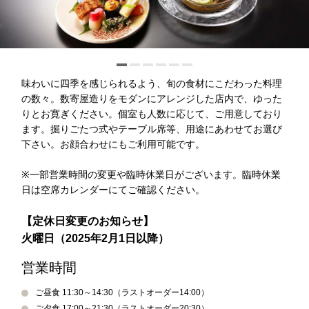
オンラインショップ
チェックイン日がお決まりでない方
トリ
ユー
イン
ファ
味わいに四季を感じられるよう、旬の食材にこだわった料理
ップ
チュ
スタ
イス
クラブモントレ
の数々。数寄屋造りをモダンにアレンジした店内で、ゆった
アド
ーブ
グラ
ブッ
りとお寛ぎください。個室も人数に応じて、ご用意しており
バイ
ム
ク
求人情報
ます。掘りごたつ式やテーブル席等、用途にあわせてお選び
宿泊予約確認・キャンセル
ザー
下さい。お顔合わせにもご利用可能です。
※一部営業時間の変更や臨時休業日がございます。臨時休業
エリア別ホテル一覧
日は空席カレンダーにてご確認ください。
【定休日変更のお知らせ】
火曜日（2025年2月1日以降）
営業時間
ご昼食 11:30～14:30（ラストオーダー14:00）
ご夕食 17:00～21:30（ラストオーダー20:30）