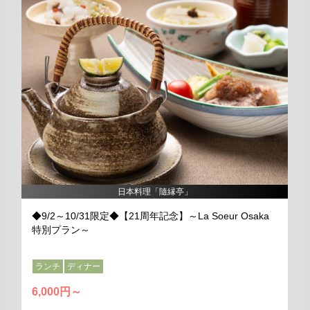
new
n
日本料理「隨縁亭」
◆9/2～10/31限定◆【21周年記念】～La Soeur Osaka
特別プラン～
ランチ
ディナー
6,000円～