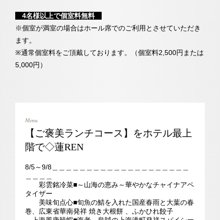
4名様以上で個室料無料
※個室が満室の場合はホール席でのご利用とさせていただき
ます。
※通常個室料をご頂戴しております。（個室料2,500円または
5,000円）
Menu
【ご褒美ランチコース】をホテル最上
階で◇蓮REN
8/5～9/8＿＿＿＿＿＿＿＿＿＿＿＿＿＿＿＿＿＿＿＿
＿＿＿＿
彩雲銘冷菜■～山海の恵み～華やかなチャイナアペ
タイザー
美味旬点心■旬魚の鯖を入れた国産春雨と大葉の春
巻、広東省華南発祥 焼き大根餅 、ふかひれ餃子