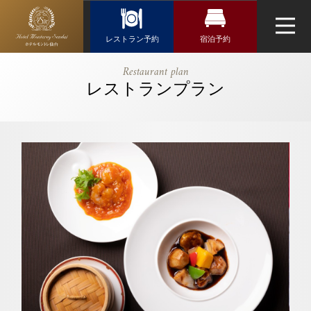
Reservation
レストラン予約
宿泊予約
レストラン予約
宿泊検索
【公式】【ご
Restaurant plan
褒美ランチコ
レストランプラン
航空券＋宿泊検索
トップページ
フランス料理「エスカーレ」
ース】ホテル
新幹線・JR＋宿泊検索
最上階で◇蓮
ネットで予約する
REN｜ホテ
チェックイン日がお決まりの方
ルモントレ仙
チェックイン
（受付時間 11:00～20:00）
台｜仙台駅近
くのホテル
TEL 022-265-5502
ウエディング
お問い合わせ
チェックアウト
アクセス・観光情報
よくあるご質問
お問い合せ
日本料理「隨縁亭」
2人
1室
人数
室数