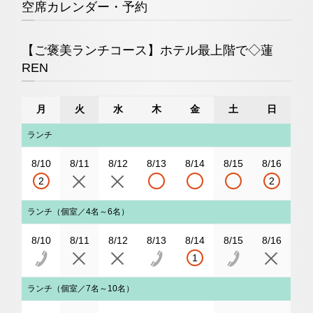
空席カレンダー・予約
【ご褒美ランチコース】ホテル最上階で◇蓮
REN
月
火
水
木
金
土
日
ランチ
8/10
8/11
8/12
8/13
8/14
8/15
8/16
2
2
ランチ（個室／4名～6名）
8/10
8/11
8/12
8/13
8/14
8/15
8/16
1
ランチ（個室／7名～10名）