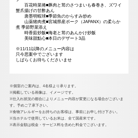
百花時菜捲■豚肉と茸のさつまいも春巻き、ズワイ
蟹爪揚げの甘酢あん
唐墨明蝦球■季節魚のからすみ炒め
山薬猪肉煮■宮城県産ポーク（JAPANX）の柔らか
煮 季節野菜添え
時香茹炒飯■海老と茸のあんかけ炒飯
美味甜點心■本日のデザート3品
※11/11以降のメニュー内容は
只今思案中でございます
しばらくお待ちくださいませ
※個室のご案内は、4名様より承ります。
※掲載している画像は、イメージです。
※仕入れ状況の都合によりメニュー内容が変更になる場合がございま
す。予めご了承下さい。
※食物アレルギーをお持ちのお客様は、事前にお申し付け下さい。
※当ホテルで使用しているお米は、全て国産米です。
※表示金額は税金・サービス料を含めた料金でございます。