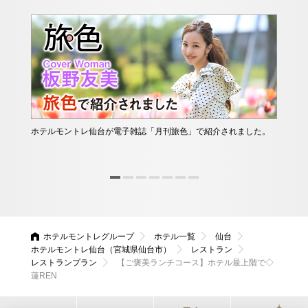
ホテルモントレ仙台が電子雑誌「月刊旅色」で紹介されました。
ホテ
為、
ホテルモントレグループ
ホテル一覧
仙台
ホテルモントレ仙台（宮城県仙台市）
レストラン
レストランプラン
【ご褒美ランチコース】ホテル最上階で◇
蓮REN