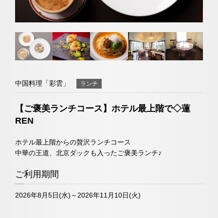
オンラインショップ
ネットで予約する
チェックイン日がお決まりでない方
トリ
ユー
イン
ファ
（受付時間 11:00～20:00）
ップ
チュ
スタ
イス
クラブモントレ
TEL 022-265-5504
アド
ーブ
グラ
ブッ
バイ
ム
ク
中国料理「彩雲」
ランチ
求人情報
お問い合わせ
宿泊予約確認・キャンセル
ザー
【ご褒美ランチコース】ホテル最上階で◇蓮
REN
エリア別ホテル一覧
中国料理「彩雲」
ホテル最上階からの贅沢ランチコース
中華の王道、北京ダックも入ったご褒美ランチ♪
ネットで予約する
ご利用期間
（受付時間 11:00～20:00）
2026年8月5日(水)～2026年11月10日(火)
TEL 022-265-5545