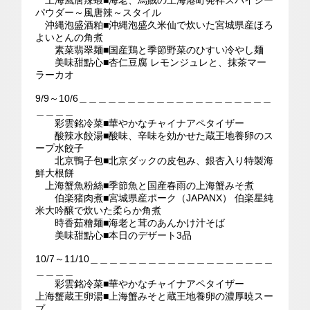
上海風唐辣蝦■海老、烏賊の上海港町発祥スパイシー
パウダー～風唐辣～スタイル
沖縄泡盛酒粕■沖縄泡盛久米仙で炊いた宮城県産ほろ
よいとんの角煮
素菜翡翠麺■国産鶏と季節野菜のひすい冷やし麺
美味甜點心■杏仁豆腐 レモンジュレと、抹茶マー
ラーカオ
9/9～10/6＿＿＿＿＿＿＿＿＿＿＿＿＿＿＿＿＿＿＿＿
＿＿＿＿
彩雲銘冷菜■華やかなチャイナアペタイザー
酸辣水餃湯■酸味、辛味を効かせた蔵王地養卵のス
ープ水餃子
北京鴨子包■北京ダックの皮包み、銀杏入り特製海
鮮大根餅
上海蟹魚粉絲■季節魚と国産春雨の上海蟹みそ煮
伯楽猪肉煮■宮城県産ポーク（JAPANX） 伯楽星純
米大吟醸で炊いた柔らか角煮
時香茹糩麺■海老と茸のあんかけ汁そば
美味甜點心■本日のデザート3品
10/7～11/10＿＿＿＿＿＿＿＿＿＿＿＿＿＿＿＿＿＿＿
＿＿＿＿
彩雲銘冷菜■華やかなチャイナアペタイザー
上海蟹蔵王卵湯■上海蟹みそと蔵王地養卵の濃厚暁スー
プ