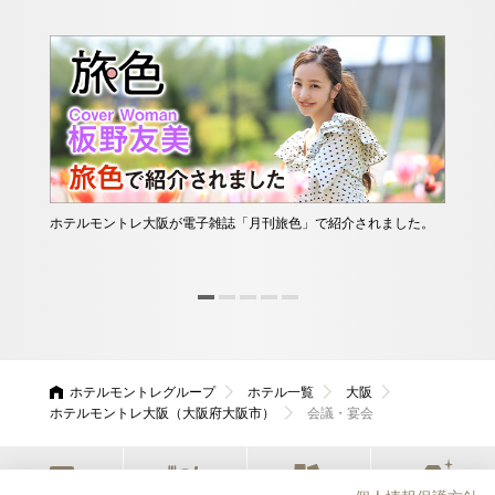
ホテルモントレ大阪が電子雑誌「月刊旅色」で紹介されました。
他に
ース
んか
ホテルモントレグループ
ホテル一覧
大阪
ホテルモントレ大阪（大阪府大阪市）
会議・宴会