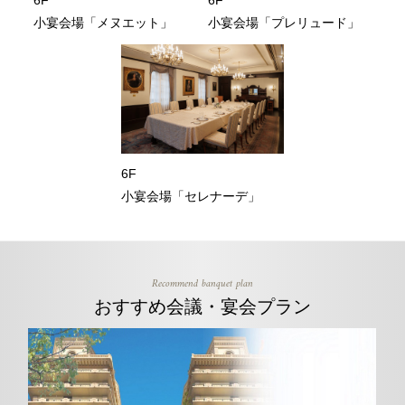
小宴会場「メヌエット」
小宴会場「プレリュード」
6F
小宴会場「セレナーデ」
Recommend banquet plan
おすすめ会議・宴会プラン
n