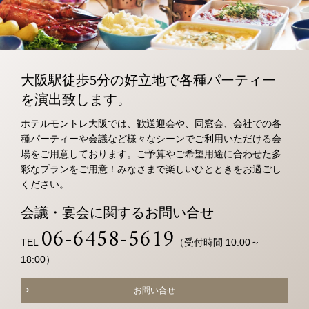
ネットで予約する
トリ
ユー
イン
ファ
チェックイン日がお決まりでない方
ップ
チュ
スタ
イス
（受付時間 10:00～20:30）
クラブモントレ
アド
ーブ
グラ
ブッ
大阪駅徒歩5分の好立地で各種パーティー
バイ
ム
ク
を演出致します。
求人情報
TEL 06-6458-5685
ザー
ホテルモントレ大阪では、歓送迎会や、同窓会、会社での各
お問い合わせ
宿泊予約確認・キャンセル
種パーティーや会議など様々なシーンでご利用いただける会
場をご用意しております。ご予算やご希望用途に合わせた多
エリア別ホテル一覧
彩なプランをご用意！みなさまで楽しいひとときをお過ごし
ください。
会議・宴会に関するお問い合せ
06-6458-5619
TEL
（受付時間 10:00～
18:00）
お問い合せ