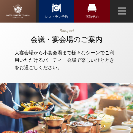
Reservation
レストラン予約
宿泊予約
レストラン予約
宿泊検索
【公式】会
Banquet
議・宴会場の
航空券＋宿泊検索
会議・宴会場のご案内
トップページ
フランス料理「エスカーレ」
ご案内｜ホテ
新幹線・JR＋宿泊検索
ルモントレ大
大宴会場から小宴会場まで様々なシーンでご利
ネットで予約する
阪｜梅田駅・
用いただけるパーティー会場で楽しいひととき
チェックイン日がお決まりの方
大阪駅近くの
をお過ごしください。
チェックイン
（受付時間 10:00～20:30）
ホテル
ウエディング
TEL 06-6458-5647
アクセス・観光情報
お問い合わせ
チェックアウト
よくあるご質問
お問い合せ
オンラインショップ
日本料理「隨縁亭」
2人
1室
人数
室数