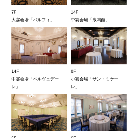
7F
14F
大宴会場「パルフィ」
中宴会場「浪鳴館」
14F
8F
中宴会場「ベルヴェデー
小宴会場「サン・ミケー
レ」
レ」
6F
6F