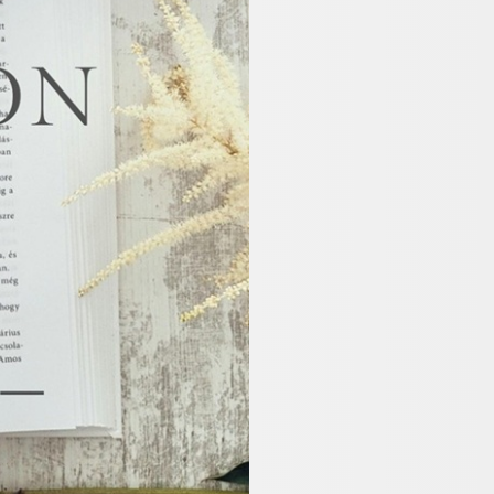
新幹線・JR＋宿泊検索
1室
室数