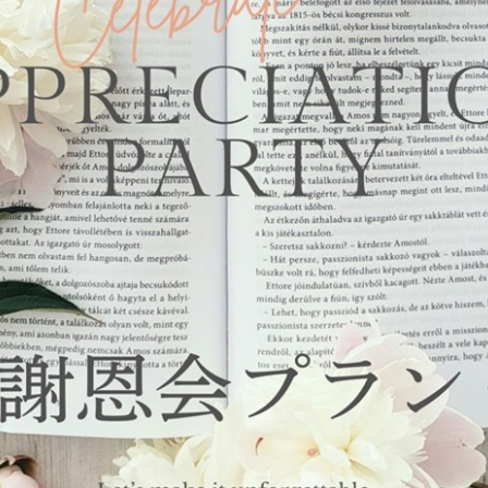
トリ
ユー
イン
ファ
ップ
チュ
スタ
イス
アド
ーブ
グラ
ブッ
バイ
ム
ク
ザー
Reservation
航空券＋宿泊検索
レストラン予約
お決まりの方
チェックアウト
スカー
日本料理「隨縁亭」
2人
人数
する
ネットで予約する