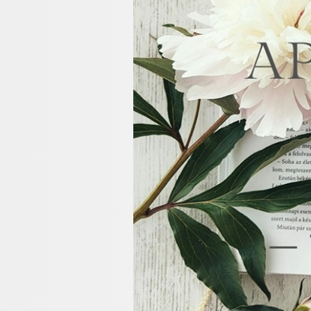
クラブモントレ
求人情報
エリア別ホテル一覧
宿泊検索
チェックイン日が
チェックイン
フランス料理「エ
レ」
ネットで予約