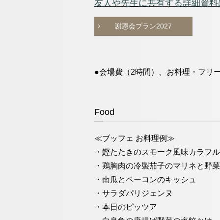
友人や先生に共有する詳細資料
謝恩会プラン2027
●会場費（2時間）、お料理・フリ
Food
≪ブッフェ お料理例≫
・鰹たたきのスモーク⾵味カラフル
・鶏胸⾁の冷製茄⼦のマリネと野菜
・南⽠とベーコンのキッシュ
・サラダパリジェンヌ
・本⽇のピッツア