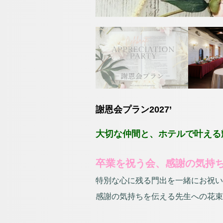
チェックイン日が
06-6458-
TEL
（受付時間 10:00～20:30）
お問い合わせ
謝恩会プラン2027’
大切な仲間と、ホテルで叶える
卒業を祝う会、感謝の気持
特別な心に残る門出を一緒にお祝い
感謝の気持ちを伝える先生への花束