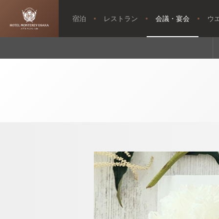
宿泊
レストラン
会議・宴会
ウ
【公式】謝恩
会プラン
トップページ
2027’｜ホテ
ルモントレ大
阪｜梅田駅・
大阪駅近くの
ホテル
ウエディング
アクセス・観光情報
よくあるご質問
お問い合せ
オンラインショップ