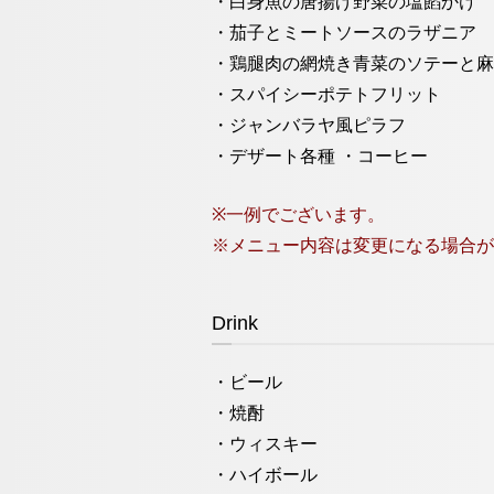
・⽩⾝⿂の唐揚げ野菜の塩餡かけ
・茄⼦とミートソースのラザニア
・鶏腿⾁の網焼き⻘菜のソテーと⿇
・スパイシーポテトフリット
・ジャンバラヤ⾵ピラフ
・デザート各種 ・コーヒー
※一例でございます。
※メニュー内容は変更になる場合が
Drink
・ビール
・焼酎
・ウィスキー
・ハイボール