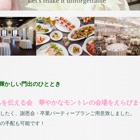
お決まりでない方
5647
06-6458-5685
TEL
（受付時間 10:00～20:30）
宿泊予約確認・キャンセル
お問い合わせ
輝かしい門出のひととき
ちを伝える会 華やかなモントレの会場をえらびま
したく、謝恩会・卒業パーティープランご用意致しました。
の手配も可能です！