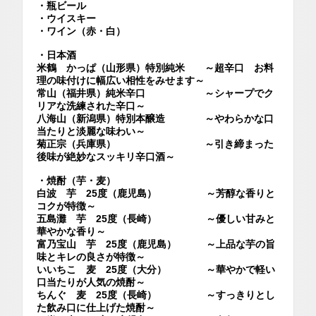
・瓶ビール
・ウイスキー
・ワイン（赤・白）
・日本酒
米鶴 かっぱ（山形県）特別純米 ～超辛口 お料
理の味付けに幅広い相性をみせます～
常山（福井県）純米辛口 ～シャープでク
リアな洗練された辛口～
八海山（新潟県）特別本醸造 ～やわらかな口
当たりと淡麗な味わい～
菊正宗（兵庫県） ～引き締まった
後味が絶妙なスッキリ辛口酒～
・焼酎（芋・麦）
白波 芋 25度（鹿児島） ～芳醇な香りと
コクが特徴～
五島灘 芋 25度（長崎） ～優しい甘みと
華やかな香り～
富乃宝山 芋 25度（鹿児島） ～上品な芋の旨
味とキレの良さが特徴～
いいちこ 麦 25度（大分） ～華やかで軽い
口当たりが人気の焼酎～
ちんぐ 麦 25度（長崎） ～すっきりとし
た飲み口に仕上げた焼酎～