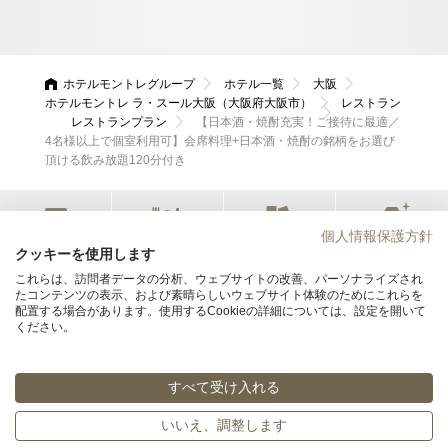
ホテルモントレグループ
ホテル一覧
大阪
ホテルモントレ ラ・スール大阪（大阪府大阪市）
レストラン
レストランプラン
【日本酒・焼酎充実！ご接待に最適／
4名様以上で個室利用可】会席料理+日本酒・焼酎の銘柄をお選び
頂ける飲み放題120分付き
個人情報保護方針
宿泊
レストラン
会議・宴会
ウエディング
クッキーを使用します
これらは、訪問者データの分析、ウェブサイトの改善、パーソナライズされ
たコンテンツの表示、および素晴らしいウェブサイト体験のためにこれらを
ホテルモントレ ラ・スール大阪
配置する場合があります。使用するCookieの詳細については、設定を開いて
ください。
〒540-0001 大阪府大阪市中央区城見2丁目2番22号
06-6944-7111
TEL
すべて受け入れる
© Hotel Monterey Group All rights reserved.
いいえ、調整します