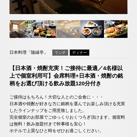
阪｜京橋駅近
オンラインショップ
くのホテル
チェックイン日がお決まりでない方
トリ
ユー
イン
ファ
ップ
チュ
スタ
イス
クラブモントレ
アド
ーブ
グラ
ブッ
バイ
ム
ク
日本料理「隨縁亭」
ランチ
ディナー
求人情報
宿泊予約確認・キャンセル
ザー
【日本酒・焼酎充実！ご接待に最適／4名様以
上で個室利用可】会席料理+日本酒・焼酎の銘
エリア別ホテル一覧
柄をお選び頂ける飲み放題120分付き
ご接待はもちろん！大切な人とのご会食に・・・
日本酒や焼酎が好きな方に銘柄を選んでお楽しみ頂ける充実
したラインナップをご用意致しました。
完全個室のお部屋でごゆっくりおくつろぎ頂けます。個室料
は無料！飲み放題付きで幹事様も安心！
ホテルで上質なひと時をぜひお過ごしください。