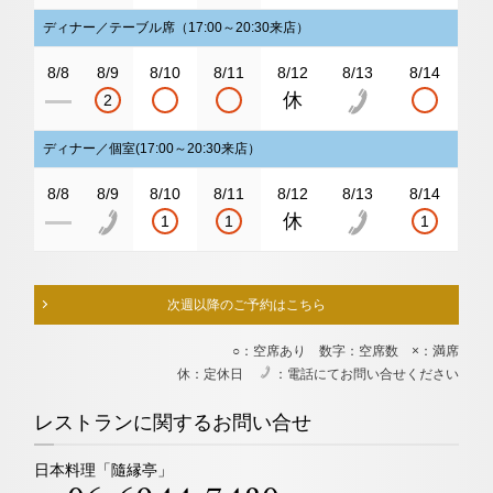
ディナー／テーブル席（17:00～20:30来店）
8/8
8/9
8/10
8/11
8/12
8/13
8/14
2
ディナー／個室(17:00～20:30来店）
8/8
8/9
8/10
8/11
8/12
8/13
8/14
1
1
1
次週以降のご予約はこちら
○：空席あり 数字：空席数 ×：満席
休：定休日
：電話にてお問い合せください
電
レストランに関するお問い合せ
日本料理「隨縁亭」