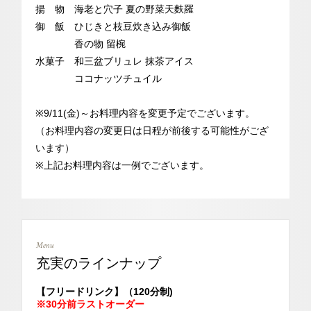
揚 物 海老と穴子 夏の野菜天麩羅
御 飯 ひじきと枝豆炊き込み御飯
香の物 留椀
水菓子 和三盆ブリュレ 抹茶アイス
ココナッツチュイル
※9/11(金)～お料理内容を変更予定でございます。
（お料理内容の変更日は日程が前後する可能性がござ
います）
※上記お料理内容は一例でございます。
Menu
充実のラインナップ
【フリードリンク】（120分制)
※30分前ラストオーダー