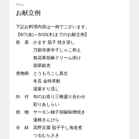
Menu
お献立例
下記お料理内容は一例でございます。
【8/7(金)～9/10(木)までのお献立例】
前 菜 かます 茄子 焼き浸し
万願寺唐辛子じゃこ和え
無花果胡麻クリーム掛け
翡翠銀杏
煮物椀 とうもろこし真丈
冬瓜 金時草麩
湯葉すり流し
向 付 旬のお造り三種盛り合わせ
彩りあしらい
焼 物 サーモン柚子胡椒味噌焼き
蓮根きんぴら
冷 鉢 高野豆腐 茄子干し海老煮
つるむらさき