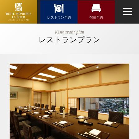
Reservation
レストラン予約
宿泊予約
レストラン予約
宿泊検索
【公式】【日
Restaurant plan
本酒・焼酎充
レストランプラン
航空券＋宿泊検索
トップページ
日本料理「隨縁亭」
実！ご接待に
新幹線・JR＋宿泊検索
最適／4名様
ネットで予約する
以上で個室利
チェックイン日がお決まりの方
用可】会席料
チェックイン
（受付時間 11:00～20:30）
理+日本酒・
焼酎の銘柄を
TEL 06-6944-7480
お選び頂ける
ウエディング
お問い合わせ
飲み放題120
チェックアウト
アクセス・観光情報
分付き｜ホテ
よくあるご質問
ルモントレ
お問い合せ
ラ・スール大
2人
1室
人数
室数