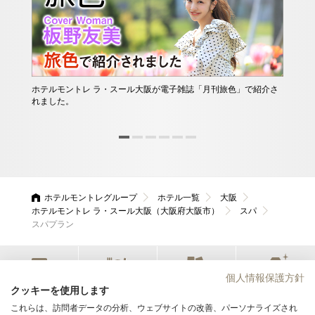
ホテルモントレ ラ・スール大阪が電子雑誌「月刊旅色」で紹介さ
お肌
れました。
ケア
す。
ホテルモントレグループ
ホテル一覧
大阪
ホテルモントレ ラ・スール大阪（大阪府大阪市）
スパ
スパプラン
個人情報保護方針
宿泊
レストラン
会議・宴会
ウエディング
クッキーを使用します
これらは、訪問者データの分析、ウェブサイトの改善、パーソナライズされ