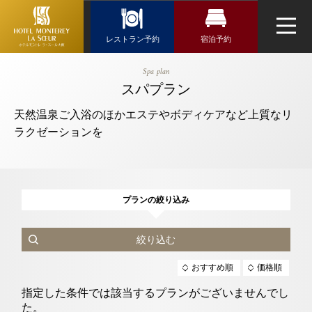
Reservation
レストラン予約
宿泊予約
レストラン予約
宿泊検索
【公式】スパ
Spa plan
プラン｜ホテ
航空券＋宿泊検索
スパプラン
トップページ
日本料理「隨縁亭」
ルモントレ
天然温泉ご入浴のほかエステやボディケアなど上質なリ
新幹線・JR＋宿泊検索
ラ・スール大
ラクゼーションを
ネットで予約する
阪｜京橋駅近
チェックイン日がお決まりの方
くのホテル
チェックイン
（受付時間 11:00～20:30）
プランの絞り込み
TEL 06-6944-7480
ウエディング
お問い合わせ
チェックアウト
絞り込む
アクセス・観光情報
よくあるご質問
指定した条件では該当するプランがございませんでし
お問い合せ
2人
1室
た。
人数
室数