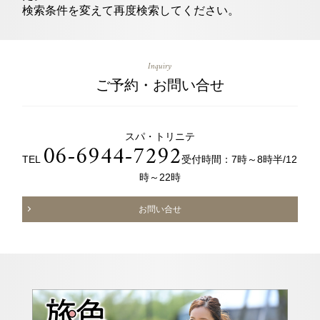
オンラインショップ
検索条件を変えて再度検索してください。
チェックイン日がお決まりでない方
Inquiry
トリ
ユー
イン
ファ
ご予約・お問い合せ
ップ
チュ
スタ
イス
クラブモントレ
アド
ーブ
グラ
ブッ
バイ
ム
ク
求人情報
スパ・トリニテ
宿泊予約確認・キャンセル
ザー
06-6944-7292
TEL
受付時間：7時～8時半/12
時～22時
エリア別ホテル一覧
お問い合せ