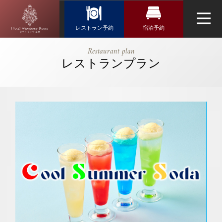
Reservation
レストラン予約
宿泊予約
レストラン予約
宿泊検索
【公式】【6
Restaurant plan
月～8月限
レストランプラン
航空券＋宿泊検索
トップページ
日本料理「隨縁亭」
定】クールサ
新幹線・JR＋宿泊検索
マーソーダ
ネットで予約する
４種各 1,400
チェックイン日がお決まりの方
円 ｜ホテル
チェックイン
（受付時間 11:00～20:00）
モントレ京都
｜烏丸駅近く
TEL 075-212-3950
のホテル
ウエディング
お問い合わせ
チェックアウト
アクセス・観光情報
よくあるご質問
お問い合せ
2人
1室
人数
室数