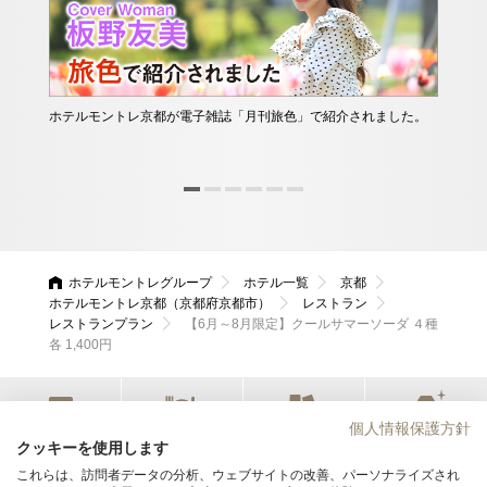
ホテルモントレ京都が電子雑誌「月刊旅色」で紹介されました。
LI
した
でき
ホテルモントレグループ
ホテル一覧
京都
ホテルモントレ京都（京都府京都市）
レストラン
レストランプラン
【6月～8月限定】クールサマーソーダ ４種
各 1,400円
個人情報保護方針
宿泊
レストラン
会議・宴会
ウエディング
クッキーを使用します
これらは、訪問者データの分析、ウェブサイトの改善、パーソナライズされ