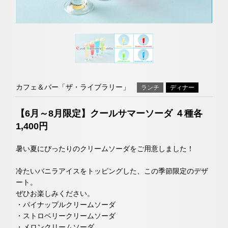
オンラインショップ
チェックイン日がお決まりでない方
トリ
ユー
イン
ファ
ップ
チュ
スタ
イス
クラブモントレ
アド
ーブ
グラ
ブッ
バイ
ム
ク
カフェ＆バー「ザ・ライブラリー」
ランチ
ディナー
求人情報
宿泊予約確認・キャンセル
ザー
【6月～8月限定】クールサマーソーダ ４種各
1,400円
エリア別ホテル一覧
暑い夏にぴったりのクリームソーダをご用意しました！
冷たいバニラアイスをトッピングした、この季節限定のデザ
ート。
ぜひお楽しみください。
・パイナップルクリームソーダ
・ストロベリークリームソーダ
・メロンクリームソーダ