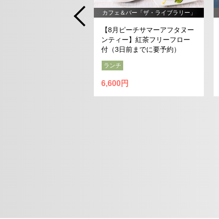
カフェ＆バー「ザ・ライブラリー」
＆バー「ザ・ライブラリー」
【8月ピーチサマーアフタヌー
月～8月限定】クールサマ
ンティー】紅茶フリーフロー
ダ ４種各 1,400円
付（3日前までに要予約）
ランチ
チ
ディナー
6,600円
00円～