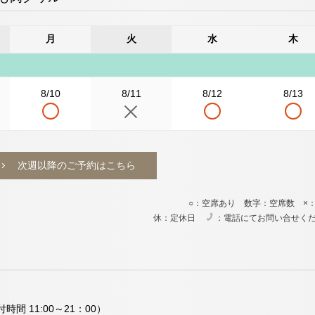
月
火
水
木
8/10
8/11
8/12
8/13
次週以降のご予約はこちら
○：空席あり 数字：空席数 ×
休：定休日
：電話にてお問い合せく
電
時間 11:00～21：00）