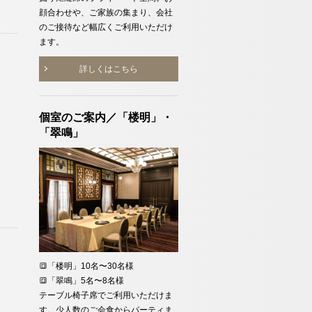
顔合わせや、ご家族の集まり、会社
のご接待など幅広くご利用いただけ
ます。
詳しくはこちら
個室のご案内／「楼明」・
「翠鳴」
🔳「楼明」10名〜30名様
🔳「翠鳴」5名〜8名様
テーブル椅子席でご利用いただけま
す。少人数のご会食からパーティま