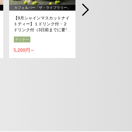
カフェ＆バー「ザ・ライブ
カフェ＆バー「ザ・ライブラリー」
【Cake＆Drink Set】
【9月シャインマスカットナイ
節のケーキとお飲物のセ
トティー】１ドリンク付・２
ドリンク付（3日前までに要予
約）
ランチ
ディナー
ディナー
2,000円～
5,200円～