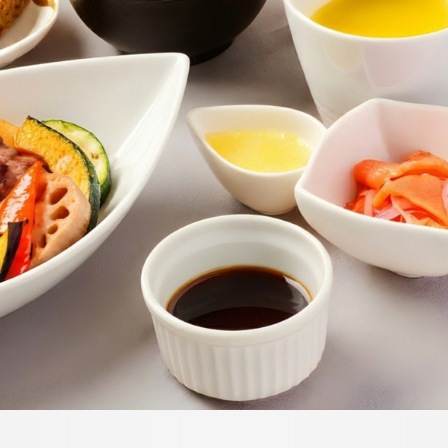
トリ
ユー
イン
ファ
ップ
チュ
スタ
イス
アド
ーブ
グラ
ブッ
バイ
ム
ク
ザー
Reservation
航空券＋宿泊検索
レストラン予約
お決まりの方
チェックアウト
」
2人
人数
する