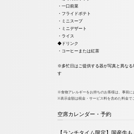
・一口前菜
・フライドポテト
・ミニスープ
・ミニデザート
・ライス
◆ドリンク
・コーヒーまたは紅茶
※多忙日はご提供する器が写真と異なる
す
※食物アレルギーをお持ちのお客様は、事前に
※表示金額は税金・サービス料を含めた料金で
空席カレンダー・予約
【ランチタイム限定】国産牛も