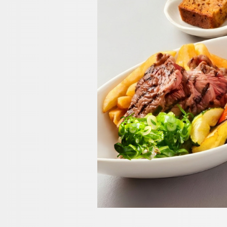
オンラインショップ
クラブモントレ
求人情報
エリア別ホテル一覧
宿泊検索
チェックイン日が
チェックイン
日本料理「隨縁亭
ネットで予約