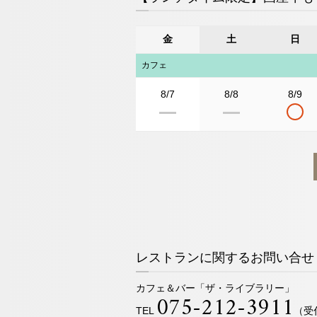
金
土
日
カフェ
8/7
8/8
8/9
レストランに関するお問い合せ
カフェ＆バー「ザ・ライブラリー」
075-212-3911
TEL
（受付