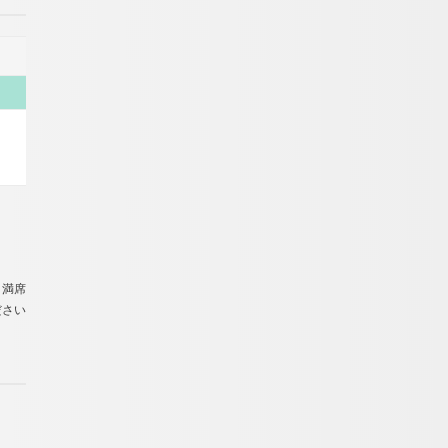
：満席
ださい