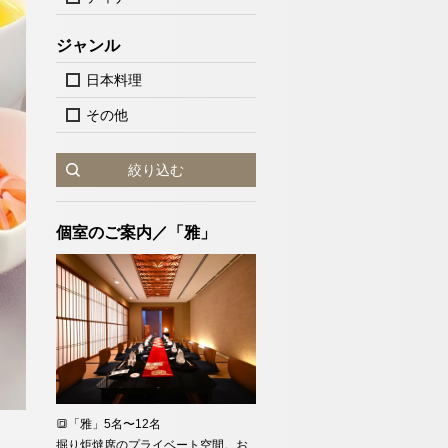
ジャンル
日本料理
その他
絞り込む
個室のご案内／「雅」
新幹線・JR＋宿泊検索
1室
室数
🔳「雅」5名〜12名
掘り炬燵席のプライベート空間。お