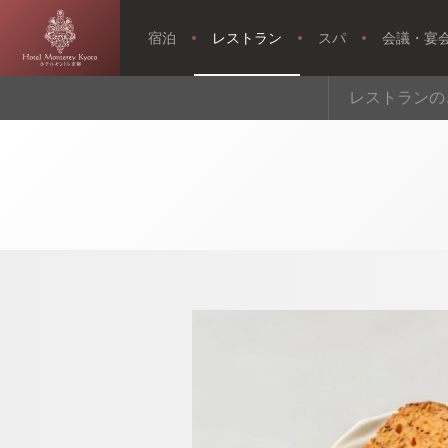
宿泊
レストラン
スパ
会議・宴
【公式】【ラ
レストランの
ンチタイム限
トップページ
定】国産牛も
も肉グリル｜
ホテルモント
レ京都｜烏丸
駅近くのホテ
ル
ウエディング
アクセス・観光情報
よくあるご質問
お問い合せ