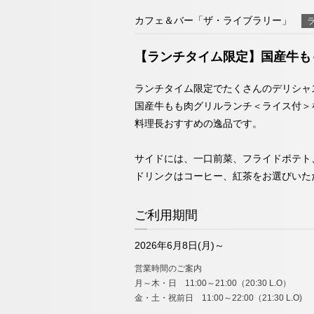
チェックイン日が
075-212-
カフェ＆バー「ザ・ライブラリー」
TEL
（受付時間 11:00～20:00）
【ランチタイム限定】国産牛も
お問い合わせ
ランチタイム限定でたくさんのデリシャ
国産牛もも肉グリルランチ＜ライス付＞
料理長おすすめの逸品です。
サイドには、一口前菜、フライドポテト
ドリンクはコーヒー、紅茶をお選びいた
ご利用期間
2026年6月8日(月)～
営業時間のご案内
月～木・日 11:00～21:00（20:30 L.O）
金・土・祝前日 11:00～22:00（21:30 L.O)