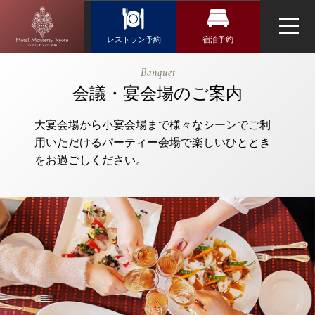
Reservation
レストラン予約
宿泊予約
レストラン予約
宿泊検索
【公式】会
Banquet
議・宴会場の
航空券＋宿泊検索
会議・宴会場のご案内
トップページ
日本料理「隨縁亭」
ご案内｜ホテ
新幹線・JR＋宿泊検索
ルモントレ京
大宴会場から小宴会場まで様々なシーンでご利
ネットで予約する
都｜烏丸駅近
用いただけるパーティー会場で楽しいひととき
チェックイン日がお決まりの方
くのホテル
をお過ごしください。
チェックイン
（受付時間 11:00～20:00）
TEL 075-212-3950
ウエディング
お問い合わせ
チェックアウト
アクセス・観光情報
よくあるご質問
お問い合せ
2人
1室
人数
室数