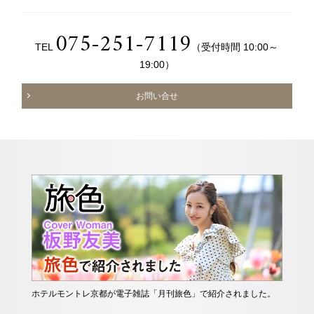
075-251-7119
TEL
（受付時間 10:00～
19:00）
お問い合せ
ホテルモントレ京都が電子雑誌「月刊旅色」で紹介されました。
LI
した