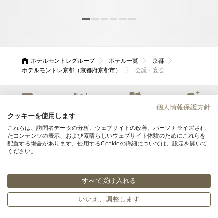
でき
ホテルモントレグループ
ホテル一覧
京都
ホテルモントレ京都（京都府京都市）
会議・宴会
個人情報保護方針
宿泊
レストラン
会議・宴会
ウエディング
クッキーを使用します
これらは、訪問者データの分析、ウェブサイトの改善、パーソナライズされ
たコンテンツの表示、および素晴らしいウェブサイト体験のためにこれらを
ホテルモントレ京都
配置する場合があります。使用するCookieの詳細については、設定を開いて
ください。
〒604-8161 京都府京都市中京区烏丸通三条下ル饅頭屋町604
075-251-7111
TEL
すべて受け入れる
© Hotel Monterey Group All rights reserved.
いいえ、調整します