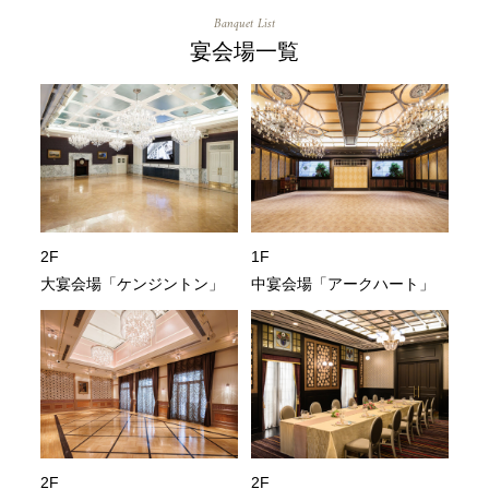
Banquet List
宴会場一覧
2F
1F
大宴会場「ケンジントン」
中宴会場「アークハート」
2F
2F