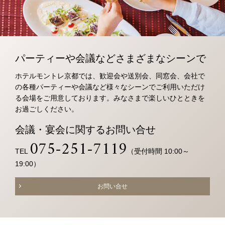
オンラインショップ
チェックイン日がお決まりでない方
トリ
ユー
イン
ファ
パーティーや会議などさまざまなシーンで
ップ
チュ
スタ
イス
クラブモントレ
アド
ーブ
グラ
ブッ
ホテルモントレ京都では、歓迎会や送別会、同窓会、会社で
バイ
ム
ク
の各種パーティーや会議など様々なシーンでご利用いただけ
求人情報
宿泊予約確認・キャンセル
ザー
る会場をご用意しております。みなさまで楽しいひとときを
お過ごしください。
会議・宴会に関するお問い合せ
エリア別ホテル一覧
075-251-7119
TEL
（受付時間 10:00～
19:00）
お問い合せ