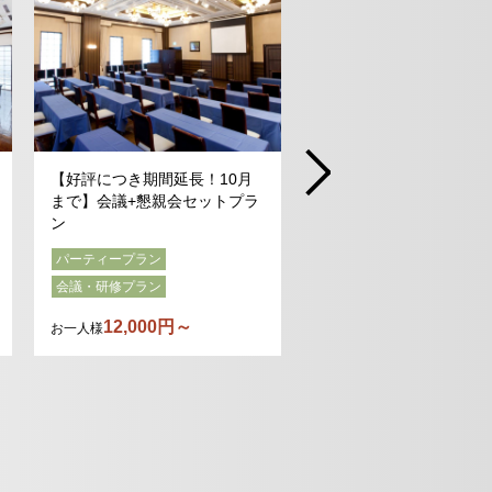
【好評につき期間延長！10月
【スクリーン・プロジェ
まで】会議+懇親会セットプラ
ー利用料サービス付】土
ン
日も利用可｜同窓会,OB
ン
パーティープラン
パーティープラン
会議・研修プラン
10,000円～
お一人様
12,000円～
お一人様