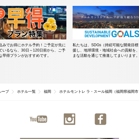
込みでお得にホテル予約！ご予定が先に
私たちは、SDGs（持続可能な開発目
ているなら、30日～120日前から、ご予
援し、地球環境・地域社会への貢献を
な早得プランがおすすめです。
まな活動を通じて推進してまいります
ループ
ホテル一覧
福岡
ホテルモントレ ラ・スール福岡（福岡県福岡市
ユーチ
インス
ファイ
ューブ
タグラ
スブッ