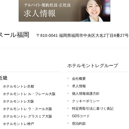
ム
ク
求人情報
スール福岡
〒810-0041 福岡県福岡市中央区大名2丁目8番27号
ホテルモントレグループ
近畿
会社概要
求人情報
ホテルモントレ京都
個人情報保護方針
ホテルモントレ ル・フレール大阪
クッキーポリシー
ホテルモントレ大阪
特定商取引法に基づく表記
ホテルモントレ ラ・スール大阪
GDSコード
ホテルモントレ グラスミア大阪
宿泊約款
ホテルモントレ神戸