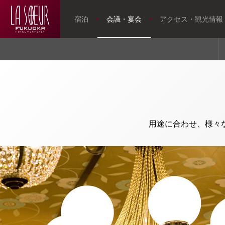
宿泊
会議・宴会
アクセス・観光情報
【公式】会
議・宴会場の
トップページ
ご案内｜ホテ
ルモントレ
ラ・スール福
岡｜天神駅近
アクセス・観光情報
用途に合わせ、様々
くのホテル
よくあるご質問
お問い合せ
オンラインショップ