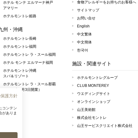
食物アレルギーをお持ちのお客様へ
ホテル モンテ エルマーナ神戸
アマリー
サイトマップ
ホテルモントレ姫路
お問い合せ
English
九州・沖縄
中文繁体
ホテルモントレ長崎
中文簡体
ホテルモントレ福岡
한국어
ホテルモントレ ラ・スール福岡
ホテル モンテ エルマーナ福岡
施設・関連サイト
ホテルモントレ沖縄
スパ＆リゾート
ホテルモントレグループ
ホテルモントレ ラ・スール那覇
CLUB MONTEREY
（2026年4月3日開業）
ウエディングサイト
報保護方針
オンラインショップ
たコンテン
山王美術館
合がありま
株式会社モントレ
山王サービスクリエイト株式会社