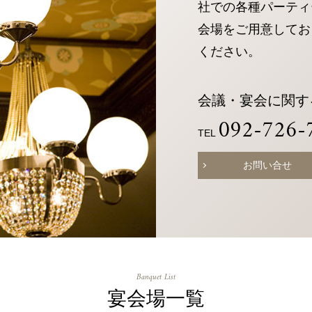
社での各種パーティ
ップ
チュ
スタ
イス
アド
ーブ
グラ
ブッ
会場をご用意してお
バイ
ム
ク
ください。
ザー
会議・宴会に関す
航空券＋宿泊検索
092-726-
TEL
お決まりの方
お問い合せ
チェックアウト
2人
人数
お決まりでない方
Banquet List
宴会場一覧
宿泊予約確認・キャンセル