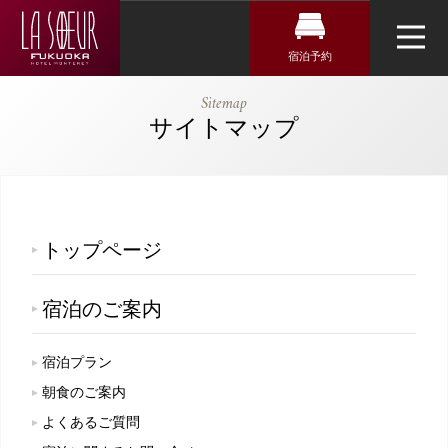
宿泊予約
宿泊検索
ホテルモント
Sitemap
レ ラ・スー
サイトマップ
航空券＋宿泊検索
トップページ
ル福岡
新幹線・JR＋宿泊検索
チェックイン日がお決まりの方
アクセス・観光情報
トップページ
チェックイン
よくあるご質問
宿泊のご案内
お問い合せ
チェックアウト
オンラインショップ
宿泊プラン
朝食のご案内
よくあるご質問
2人
1室
トリ
ユー
イン
ファ
人数
室数