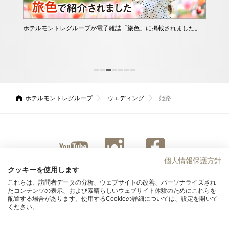
スキン
ホテルモントレグループが電子雑誌「旅色」に掲載されました。
他に
しま
ース
んか
ホテルモントレグループ
ウエディング
姫路
個人情報保護方針
ユーチ
インス
ファイ
クッキーを使用します
ューブ
タグラ
スブッ
これらは、訪問者データの分析、ウェブサイトの改善、パーソナライズされ
ム
ク
たコンテンツの表示、および素晴らしいウェブサイト体験のためにこれらを
配置する場合があります。使用するCookieの詳細については、設定を開いて
ください。
求人情報