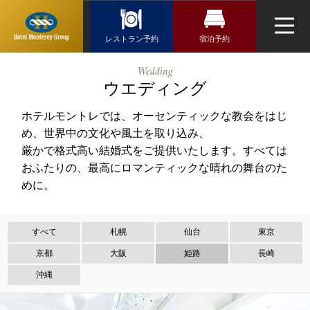
Reservation
レストラン予約
レストラン予約
宿泊予約
宿泊検索
トップページ
ホテルモント
Wedding
航空券＋宿泊検索
北海道・東北
レグループ
最新情報
ウエディング
新幹線・JR＋宿泊検索
ホテル一覧
関東
ホテルモントレでは、オーセンティックな教会をはじ
レストラン
め、世界中の文化や風土を取り込み、
ホテル選択
厳かで格式高い結婚式をご提供いたします。すべては
近畿
スパ
おふたりの、最高にロマンティックな晴れの舞台のた
チェックイン日がお決まりの方
ウエディング
めに。
九州・沖縄
チェックイン
よくあるご質問
お問い合せ
すべて
札幌
仙台
東京
京都
大阪
姫路
長崎
オンラインショップ
チェックアウト
沖縄