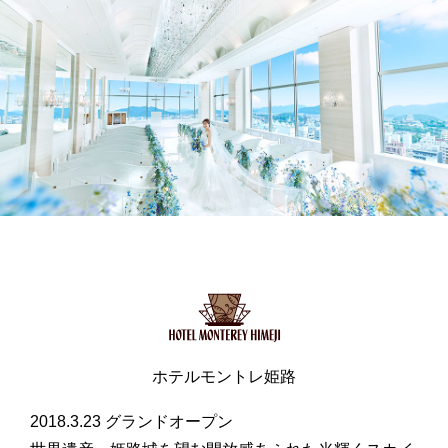
ユー
イン
ファ
1人
1室
チュ
スタ
イス
人数
室数
クラブモントレ
ーブ
グラ
ブッ
ム
ク
求人情報
チェックイン日がお決まりでない方
宿泊予約確認・キャンセル
ホテルモントレ姫路
2018.3.23 グランドオープン