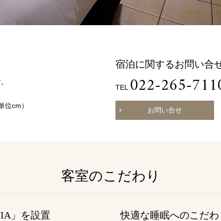
お決まりでない方
5502
022-265-5504
022
TEL
TEL
（受付時間 11:00～20:00）
（受付時間 11:
宿泊予約確認・キャンセル
宿泊に関するお問い合
お問い合わせ
022-265-711
す。
TEL
単位cm）
お問い合せ
客室のこだわり
IA」を設置
快適な睡眠へのこだわ