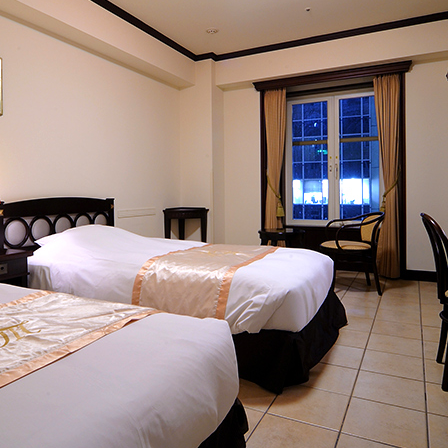
トリ
ユー
イン
ファ
ップ
チュ
スタ
イス
アド
ーブ
グラ
ブッ
バイ
ム
ク
ザー
Reservation
航空券＋宿泊検索
レストラン予約
お決まりの方
チェックアウト
スカー
日本料理「隨縁亭」
中国料理
2人
人数
する
ネットで予約する
ネ