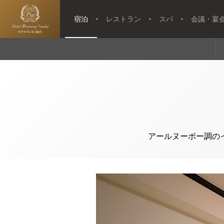
宿泊
レストラン
スパ
会議・宴
【公式】スタ
ンダードツイ
トップページ
ン｜ホテルモ
ントレ仙台｜
仙台駅近くの
ホテル
アールヌーボー調の
ウエディング
アクセス・観光情報
よくあるご質問
お問い合せ