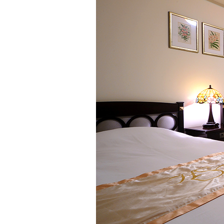
オンラインショップ
クラブモントレ
求人情報
エリア別ホテル一覧
宿泊検索
チェックイン日が
チェックイン
フランス料理「エ
レ」
ネットで予約