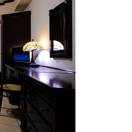
新幹線・JR＋宿泊検索
「彩雲」
1室
室数
ットで予約する