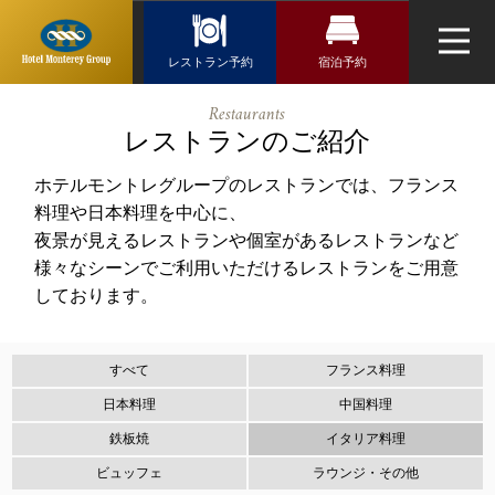
Reservation
レストラン予約
レストラン予約
宿泊予約
宿泊検索
トップページ
ホテルモント
Restaurants
航空券＋宿泊検索
北海道・東北
レグループ
最新情報
レストランのご紹介
新幹線・JR＋宿泊検索
ホテル一覧
関東
ホテルモントレグループのレストランでは、フランス
レストラン
料理や日本料理を中心に、
ホテル選択
夜景が見えるレストランや個室があるレストランなど
近畿
スパ
様々なシーンでご利用いただけるレストランをご用意
チェックイン日がお決まりの方
ウエディング
しております。
九州・沖縄
チェックイン
よくあるご質問
お問い合せ
すべて
フランス料理
日本料理
中国料理
オンラインショップ
チェックアウト
鉄板焼
イタリア料理
ビュッフェ
ラウンジ・その他