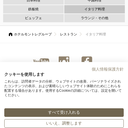
日本料理
中国料理
鉄板焼
イタリア料理
ビュッフェ
ラウンジ・その他
ホテルモントレグループ
レストラン
イタリア料理
個人情報保護方針
ユーチ
インス
ファイ
クッキーを使用します
ューブ
タグラ
スブッ
これらは、訪問者データの分析、ウェブサイトの改善、パーソナライズされ
ム
ク
たコンテンツの表示、および素晴らしいウェブサイト体験のためにこれらを
配置する場合があります。使用するCookieの詳細については、設定を開いて
ください。
求人情報
すべて受け入れる
© Hotel Monterey Group All rights reserved.
いいえ、調整します