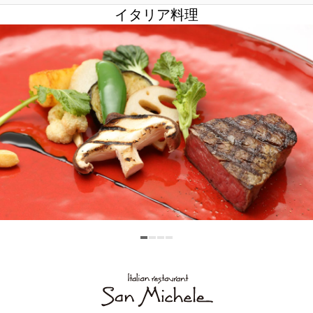
ユー
イン
ファ
イタリア料理
1人
1室
チュ
スタ
イス
人数
室数
クラブモントレ
ーブ
グラ
ブッ
ム
ク
求人情報
チェックイン日がお決まりでない方
宿泊予約確認・キャンセル