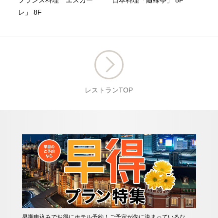
フランス料理「エスカー
日本料理「隨縁亭」 8F
レ」 8F
レストランTOP
早期申込みでお得にホテル予約！ご予定が先に決まっているな
私た
サリ