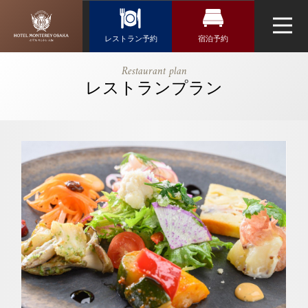
Reservation
レストラン予約
宿泊予約
レストラン予約
宿泊検索
【公式】【大
Restaurant plan
阪キタエリア
レストランプラン
航空券＋宿泊検索
トップページ
フランス料理「エスカーレ」
6ホテル共同
新幹線・JR＋宿泊検索
ランチ企画】
ネットで予約する
夏の味めぐり
チェックイン日がお決まりの方
ホテル“イチ
チェックイン
（受付時間 10:00～20:30）
推し”夏グル
ウエディング
メ ～サマー
TEL 06-6458-5647
スイーツもご
アクセス・観光情報
お問い合わせ
一緒に～｜ホ
チェックアウト
よくあるご質問
テルモントレ
お問い合せ
大阪｜梅田
オンラインショップ
駅・大阪駅近
日本料理「隨縁亭」
2人
1室
人数
室数