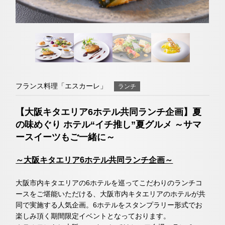
くのホテル
ネットで予約する
トリ
ユー
イン
ファ
チェックイン日がお決まりでない方
ップ
チュ
スタ
イス
（受付時間 10:00～20:30）
クラブモントレ
アド
ーブ
グラ
ブッ
バイ
ム
ク
求人情報
TEL 06-6458-5685
ザー
フランス料理「エスカーレ」
ランチ
お問い合わせ
宿泊予約確認・キャンセル
【大阪キタエリア6ホテル共同ランチ企画】夏
エリア別ホテル一覧
の味めぐり ホテル“イチ推し”夏グルメ ～サマ
ースイーツもご一緒に～
～大阪キタエリア6ホテル共同ランチ企画～
大阪市内キタエリアの6ホテルを巡ってこだわりのランチコ
ースをご堪能いただける、大阪市内キタエリアのホテルが共
同で実施する人気企画。6ホテルをスタンプラリー形式でお
楽しみ頂く期間限定イベントとなっております。