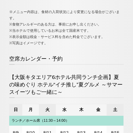
※メニュー内容は、食材の入荷状況により変更になる場合がございま
す。
※食物アレルギーのある方は、事前にお申し出ください。
※当ホテルで使用しているお米は全て国産米です。
※表示金額は税金・サービス料を含めた料金でございます。
※写真はイメージです。
空席カレンダー・予約
【大阪キタエリア6ホテル共同ランチ企画】夏
の味めぐり ホテル“イチ推し”夏グルメ ～サマー
スイーツもご一緒に～
日
月
火
水
木
金
土
ランチ／ホール席（11:30～14:00）
8/9
8/10
8/11
8/12
8/13
8/14
8/15