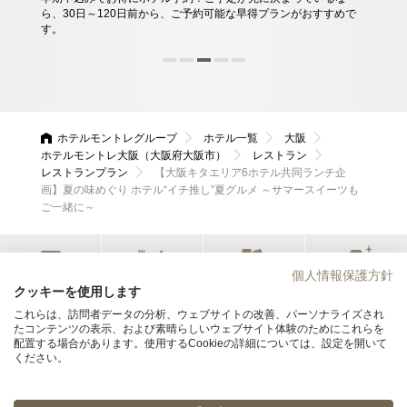
ら、30日～120日前から、ご予約可能な早得プランがおすすめで
域社
ませ
す。
す。
ホテルモントレグループ
ホテル一覧
大阪
ホテルモントレ大阪（大阪府大阪市）
レストラン
レストランプラン
【大阪キタエリア6ホテル共同ランチ企
画】夏の味めぐり ホテル“イチ推し”夏グルメ ～サマースイーツも
ご一緒に～
個人情報保護方針
宿泊
レストラン
会議・宴会
ウエディング
クッキーを使用します
これらは、訪問者データの分析、ウェブサイトの改善、パーソナライズされ
たコンテンツの表示、および素晴らしいウェブサイト体験のためにこれらを
ホテルモントレ大阪
配置する場合があります。使用するCookieの詳細については、設定を開いて
ください。
〒530-0001 大阪府大阪市北区梅田3丁目3番45号
06-6458-7111
TEL