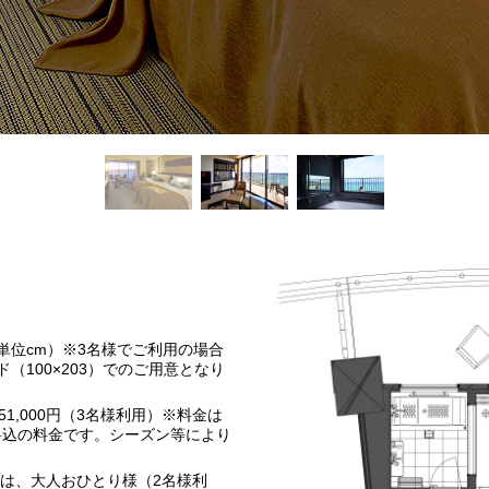
お決まりでない方
7113
098-993-7113
098
TEL
TEL
（受付時間9:00～19:00）
（受付時間9:00
宿泊予約確認・キャンセル
お問い合わせ
」
タイガービーチカフェ
する
ネットで予約する
7113
098-993-7113
TEL
｜単位cm）※3名様でご利用の場合
（受付時間9:00～19:00）
（100×203）でのご用意となり
お問い合わせ
51,000円（3名様利用）※料金は
料込の料金です。シーズン等により
様は、大人おひとり様（2名様利