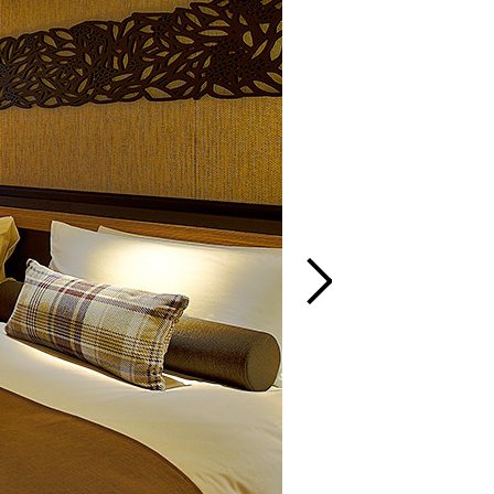
泊検索
神戸」
人
1室
室数
ットで予約する