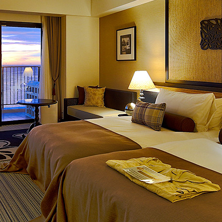
Reservation
宿泊検索
航空券＋宿
レストラン予約
お決まりの方
トリ
ユー
イン
ファ
チェックアウト
ラン「シ
フランス料理「エスカー
ップ
チュ
スタ
イス
レ」
鉄板焼「
アド
ーブ
グラ
ブッ
2人
0
大人
子供
バイ
ム
ク
ザー
する
ネットで予約する
ネ