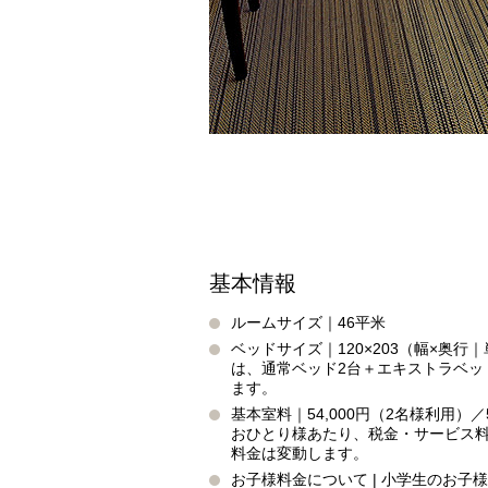
チェックイン日が
098-993-
エリア別ホテル一覧
TEL
（受付時間9:00～19:00）
お問い合わせ
日本料理「隨縁亭
ネットで予約
基本情報
098-993-
ルームサイズ｜46平米
TEL
ベッドサイズ｜120×203（幅×奥行
（受付時間9:00～19:00）
は、通常ベッド2台＋エキストラベッド
ます。
お問い合わせ
基本室料｜54,000円（2名様利用）／
おひとり様あたり、税金・サービス
料金は変動します。
お子様料金について | 小学生のお子