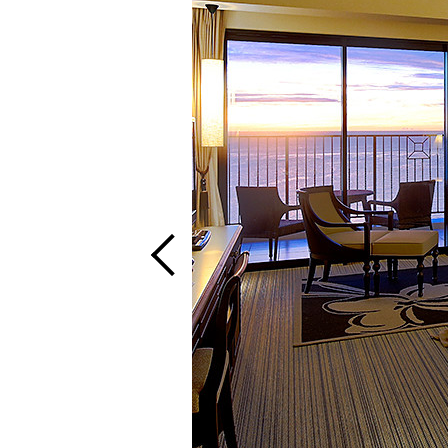
プール
リラクゼーション
ウエディング
アクセス・観光情報
よくあるご質問
お問い合せ
オンラインショップ
チェックイン日が
チェックイン
ビュッフェレスト
クラブモントレ
ーフォレスト」
求人情報
ネットで予約