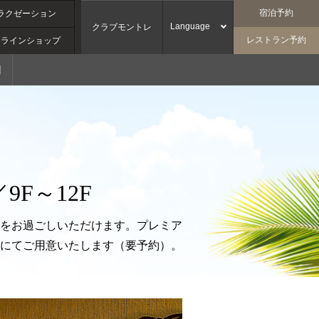
宿泊予約
ラクゼーション
Language
クラブモントレ
レストラン予約
ンラインショップ
問
F～12F
をお過ごしいただけます。プレミア
にてご用意いたします（要予約）。