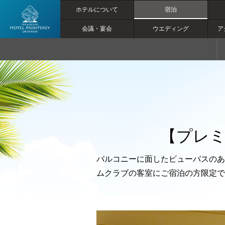
ホテルについて
宿泊
会議・宴会
ウエディング
ア
【公式】【プ
レミアムクラ
ブ】オーシャ
ンバス／9F
～12F｜ホテ
ルモントレ沖
縄 スパ＆リ
【プレミ
ゾート｜恩納
トップページ
村のリゾート
バルコニーに面したビューバスのあ
ホテル
ホテルについて
ムクラブの客室にご宿泊の方限定で
マリン＆アクティビティ