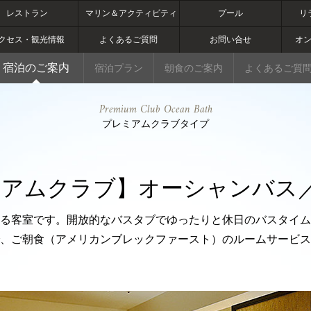
レストラン
マリン＆アクティビティ
プール
リ
クセス・観光情報
よくあるご質問
お問い合せ
オ
宿泊のご案内
宿泊プラン
朝食のご案内
よくあるご質
Premium Club Ocean Bath
プレミアムクラブタイプ
アムクラブ】オーシャンバス／9
る客室です。開放的なバスタブでゆったりと休日のバスタイム
、ご朝食（アメリカンブレックファースト）のルームサービス