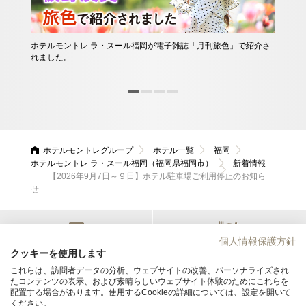
ホテルモントレ ラ・スール福岡が電子雑誌「月刊旅色」で紹介さ
早期
れました。
ら、
す。
ホテルモントレグループ
ホテル一覧
福岡
ホテルモントレ ラ・スール福岡（福岡県福岡市）
新着情報
【2026年9月7日～９日】ホテル駐車場ご利用停止のお知ら
せ
個人情報保護方針
宿泊
会議・宴会
クッキーを使用します
これらは、訪問者データの分析、ウェブサイトの改善、パーソナライズされ
たコンテンツの表示、および素晴らしいウェブサイト体験のためにこれらを
ホテルモントレ ラ・スール福岡
配置する場合があります。使用するCookieの詳細については、設定を開いて
ください。