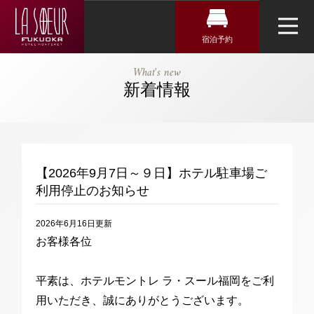
宿泊予約
宿泊検索
【公式】
What's new
【2026年9月
新着情報
航空券＋宿泊検索
トップページ
7日～９日】
新幹線・JR＋宿泊検索
ホテル駐車場
ご利用停止の
チェックイン日がお決まりの方
お知らせ｜ホ
アクセス・観光情報
【2026年9月7日～９日】ホテル駐車場ご
チェックイン
テルモントレ
利用停止のお知らせ
よくあるご質問
ラ・スール福
岡｜天神駅近
お問い合せ
2026年6月16日更新
くのホテル
チェックアウト
お客様各位
オンラインショップ
平素は、ホテルモントレ ラ・スール福岡をご利
用いただき、誠にありがとうございます。
2人
1室
トリ
ユー
イン
ファ
人数
室数