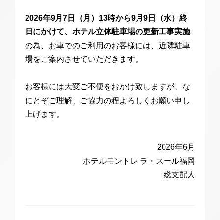
ップ
チュ
スタ
イス
クラブモントレ
2026年9月7日（月）13時から9月9日（水）終
アド
ーブ
グラ
ブッ
バイ
ム
ク
チェックイン日がお決まりでない方
日にかけて、ホテル立体駐車場の更新工事実施
求人情報
ザー
の為、お車でのご利用のお客様には、近隣駐車
場をご案内させていただきます。
エリア別ホテル一覧
お客様には大変ご不便をおかけ致しますが、な
宿泊予約確認・キャンセル
にとぞご理解、ご協力の程よろしくお願い申し
上げます。
2026年6月
ホテルモントレ ラ・スール福岡
総支配人