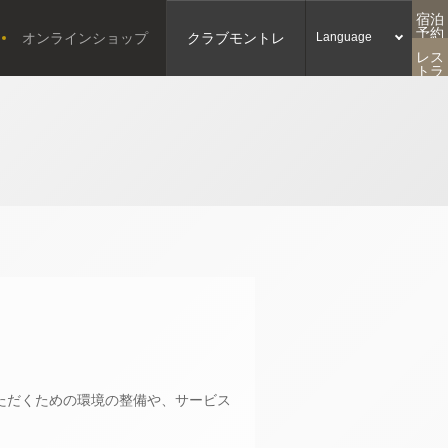
宿泊
予約
オンラインショップ
クラブモントレ
Language
レス
トラ
ン予
約
ただくための環境の整備や、サービス
。