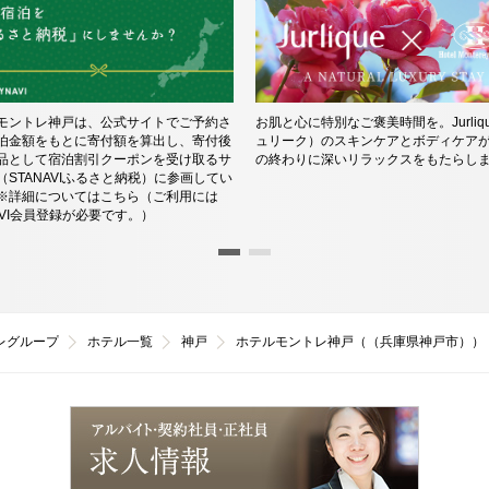
モントレ神戸は、公式サイトでご予約さ
お肌と心に特別なご褒美時間を。Jurliq
泊金額をもとに寄付額を算出し、寄付後
ュリーク）のスキンケアとボディケアが
品として宿泊割引クーポンを受け取るサ
の終わりに深いリラックスをもたらし
（STANAVIふるさと納税）に参画してい
※詳細についてはこちら（ご利用には
NAVI会員登録が必要です。）
レグループ
ホテル一覧
神戸
ホテルモントレ神戸（（兵庫県神戸市））