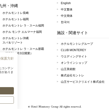
English
九州・沖縄
中文繁体
ホテルモントレ長崎
中文簡体
ホテルモントレ福岡
한국어
ホテルモントレ ラ・スール福岡
ホテル モンテ エルマーナ福岡
施設・関連サイト
ホテルモントレ沖縄
スパ＆リゾート
ホテルモントレグループ
ホテルモントレ ラ・スール那覇
CLUB MONTEREY
（2026年4月3日開業）
ウエディングサイト
報保護方針
オンラインショップ
たコンテン
山王美術館
合がありま
株式会社モントレ
山王サービスクリエイト株式会社
© Hotel Monterey Group All rights reserved.