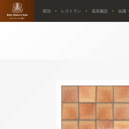
宿泊
レストラン
温浴施設
会議
【公式】新着
情報｜ホテル
トップページ
モントレ神戸
｜三ノ宮駅・
三宮駅近くの
ホテル
アクセス・観光情報
よくあるご質問
お問い合せ
オンラインショップ