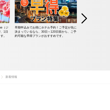
ue（ジ
早期申込みでお得にホテル予約！ご予定が先に
私たちは、SDGs（
、1日
決まっているなら、30日～120日前から、ご予
援し、地球環境・地
ます。
約可能な早得プランがおすすめです。
まな活動を通じて推
新着情報