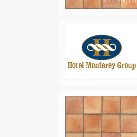
宿泊検索
クラブモントレ
チェックイン日が
求人情報
チェックイン
イタリアンレスト
ンミケーレ」
エリア別ホテル一覧
ネットで予約
チェックイン日が
078-333-
TEL
（受付時間 10:30～20:00）
お問い合わせ