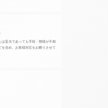
新幹線・JR＋宿泊検索
て
たは妥当であっても手段・態様が不相
1室
どを含め、お客様対応をお断りさせて
室数