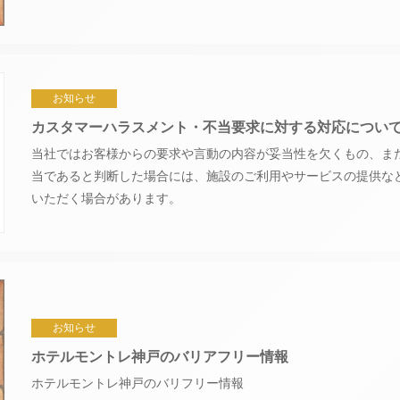
Reservation
ユー
イン
ファ
航空券＋宿泊検索
チュ
スタ
イス
レストラン予約
ーブ
グラ
ブッ
お知らせ
ム
ク
お決まりの方
カスタマーハラスメント・不当要求に対する対応につい
チェックアウト
ラン「サ
当社ではお客様からの要求や言動の内容が妥当性を欠くもの、ま
2人
当であると判断した場合には、施設のご利用やサービスの提供な
人数
いただく場合があります。
する
お決まりでない方
7777
宿泊予約確認・キャンセル
お知らせ
ホテルモントレ神戸のバリアフリー情報
ホテルモントレ神戸のバリフリー情報