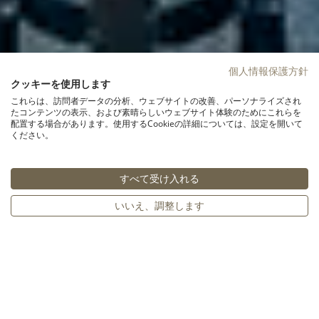
個人情報保護方針
クッキーを使用します
これらは、訪問者データの分析、ウェブサイトの改善、パーソナライズされ
たコンテンツの表示、および素晴らしいウェブサイト体験のためにこれらを
配置する場合があります。使用するCookieの詳細については、設定を開いて
ください。
すべて受け入れる
いいえ、調整します
↓
Hotel Monterey Kobe
Situated slightly up the hill away from the busy center of the
city, Hotel Monterey Kobe welcomes guests with colorful