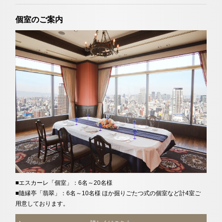
個室のご案内
■エスカーレ「個室」：6名～20名様
■隨縁亭「翡翠」：6名～10名様 ほか掘りごたつ式の個室など計4室ご
用意しております。