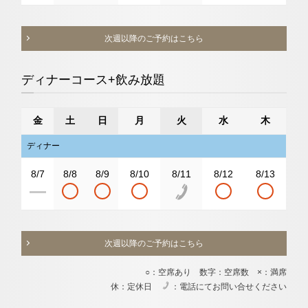
次週以降のご予約はこちら
ディナーコース+飲み放題
金
土
日
月
火
水
木
ディナー
8/7
8/8
8/9
8/10
8/11
8/12
8/13
次週以降のご予約はこちら
○：空席あり 数字：空席数 ×：満席
休：定休日
：電話にてお問い合せください
電