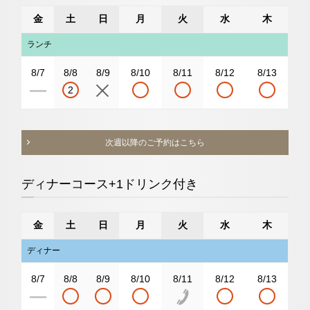
金
土
日
月
火
水
木
ランチ
8/7
8/8
8/9
8/10
8/11
8/12
8/13
2
次週以降のご予約はこちら
ディナーコース+1ドリンク付き
金
土
日
月
火
水
木
ディナー
8/7
8/8
8/9
8/10
8/11
8/12
8/13