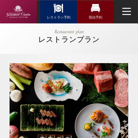
Reservation
レストラン予約
宿泊予約
レストラン予約
宿泊検索
【公式】接待
Restaurant plan
プラン ～最
レストランプラン
航空券＋宿泊検索
トップページ
フランス料理「エスカーレ」
高等級A5ラ
新幹線・JR＋宿泊検索
ンクのステー
ネットで予約する
キランチや黒
チェックイン日がお決まりの方
毛和牛の食べ
チェックイン
（受付時間 11:30～20:00）
比べ～｜ホテ
ウエディング
ルモントレ
TEL 06-6644-5762
グラスミア大
アクセス・観光情報
お問い合わせ
阪｜難波駅・
チェックアウト
よくあるご質問
なんば駅近く
お問い合せ
のホテル
オンラインショップ
鉄板焼「神戸」
2人
1室
人数
室数