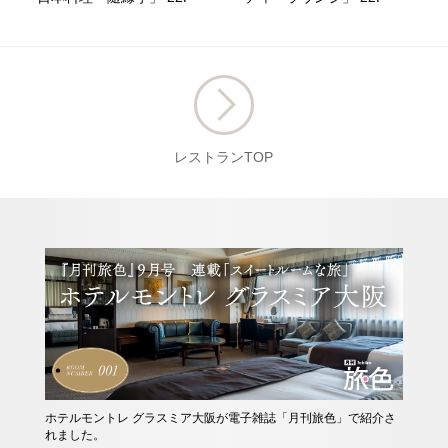
レストランTOP
ホテルモントレ グラスミア大阪が電子雑誌「月刊旅色」で紹介さ
他に
れました。
ース