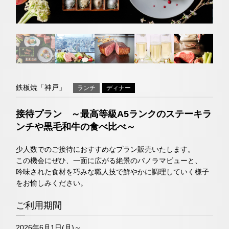
ネットで予約する
トリ
ユー
イン
ファ
チェックイン日がお決まりでない方
ップ
チュ
スタ
イス
（受付時間 11:30～20:00）
クラブモントレ
アド
ーブ
グラ
ブッ
バイ
ム
ク
求人情報
TEL 06-6644-5762
ザー
鉄板焼「神戸」
ランチ
ディナー
お問い合わせ
宿泊予約確認・キャンセル
接待プラン ～最高等級A5ランクのステーキラ
エリア別ホテル一覧
ンチや黒毛和牛の食べ比べ～
日本料理「隨縁亭」
少人数でのご接待におすすめなプラン販売いたします。
この機会にぜひ、一面に広がる絶景のパノラマビューと、
吟味された食材を巧みな職人技で鮮やかに調理していく様子
ネットで予約する
をお愉しみください。
（受付時間 11:30～20:00）
ご利用期間
TEL 06-6644-5761
2026年6月1日(月)～