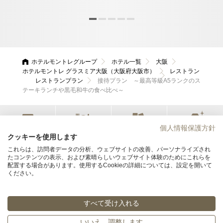
んか
ホテルモントレグループ
ホテル一覧
大阪
ホテルモントレ グラスミア大阪（大阪府大阪市）
レストラン
レストランプラン
接待プラン ～最高等級A5ランクのス
テーキランチや黒毛和牛の食べ比べ～
個人情報保護方針
宿泊
レストラン
会議・宴会
ウエディング
クッキーを使用します
これらは、訪問者データの分析、ウェブサイトの改善、パーソナライズされ
たコンテンツの表示、および素晴らしいウェブサイト体験のためにこれらを
ホテルモントレ グラスミア大阪
配置する場合があります。使用するCookieの詳細については、設定を開いて
ください。
〒556-0017 大阪府大阪市浪速区湊町1丁目2番3号
06-6645-7111
TEL
すべて受け入れる
© Hotel Monterey Group All rights reserved.
いいえ、調整します