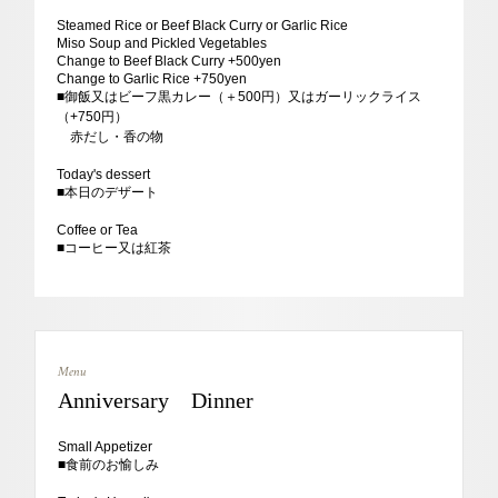
Steamed Rice or Beef Black Curry or Garlic Rice
Miso Soup and Pickled Vegetables
Change to Beef Black Curry +500yen
Change to Garlic Rice +750yen
■
御飯又はビーフ黒カレー（＋500円）又はガーリックライス
（+750円）
赤だし・香の物
Today's dessert
■
本日のデザート
Coffee or Tea
■
コーヒー又は紅茶
Menu
Anniversary Dinner
Small Appetizer
■
食前のお愉しみ