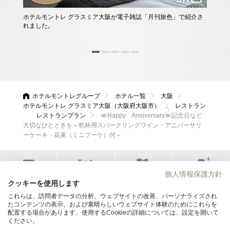
ホテルモントレ グラスミア大阪が電子雑誌「月刊旅色」で紹介さ
他に
れました。
ース
んか
ホテルモントレグループ
ホテル一覧
大阪
ホテルモントレ グラスミア大阪（大阪府大阪市）
レストラン
レストランプラン
≪Happy Anniversary≫記念日など
大切なひとときを～乾杯用スパークリングワイン・アニバーサリ
ーケーキ・花束（ミニブーケ）付～
個人情報保護方針
宿泊
レストラン
会議・宴会
ウエディング
クッキーを使用します
これらは、訪問者データの分析、ウェブサイトの改善、パーソナライズされ
たコンテンツの表示、および素晴らしいウェブサイト体験のためにこれらを
ホテルモントレ グラスミア大阪
配置する場合があります。使用するCookieの詳細については、設定を開いて
ください。
〒556-0017 大阪府大阪市浪速区湊町1丁目2番3号