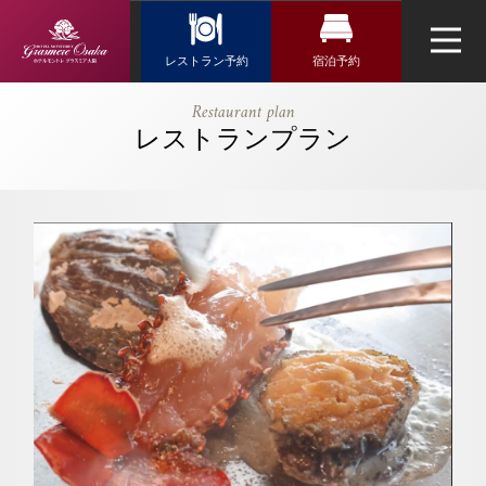
Reservation
レストラン予約
宿泊予約
レストラン予約
宿泊検索
【公式】
Restaurant plan
≪Happy
レストランプラン
航空券＋宿泊検索
トップページ
フランス料理「エスカーレ」
Anniversary≫
新幹線・JR＋宿泊検索
記念日など大
ネットで予約する
切なひととき
チェックイン日がお決まりの方
を～乾杯用ス
チェックイン
（受付時間 11:30～20:00）
パークリング
ウエディング
ワイン・アニ
TEL 06-6644-5762
バーサリーケ
アクセス・観光情報
お問い合わせ
ーキ・花束
チェックアウト
よくあるご質問
（ミニブー
お問い合せ
ケ）付～｜ホ
オンラインショップ
テルモントレ
鉄板焼「神戸」
2人
1室
人数
室数