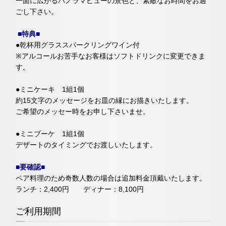
一面に広がるパノラマビューの景色と、素敵なお時間をお過
ごし下さい。
お問い合わせ
■特典■
●乾杯用グラススパークリングワイン付
※アルコールお苦手なお客様はソフトドリンクに変更できま
す。
「ティーラウンジ」
●ミニケーキ 1組1個
ネットで予約する
約15文字のメッセージをお皿の縁にお描きいたします。
ご希望のメッセー時をお申し下さいませ。
（受付時間 11:30～20:00）
●ミニブーケ
1組1個
デザートのタイミングでお渡しいたします。
TEL 06-6644-5762
■要確認■
お問い合わせ
ペア料理のため奇数人数の場合は追加料金頂戴いたします。
ランチ：2,400円 ディナー：8,100円
ご利用期間