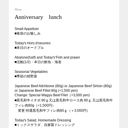
Menu
Anniversary lunch
Small Appetizer
■食前のお愉しみ
Today's Hors d'oeuvres
■本日のオードブル
Abalone(half) and Today's‘Fish and prawn
■活鮑(1/2)・本日の鮮魚・海老
Seasonal Vegetables
■季節の焼野菜
Japanese Beef Aitchbone (80g) or Japanese Beef Sirloin (80g)
or Japanese Beef Fillet 80g (+1,500 yen)
​Change: Special Wagyu Beef Filet（+3,000 yen)
■黒毛和牛イチボ 80ｇ又は黒毛和牛ロース肉 80ｇ 又は黒毛和牛
フィレ肉80g（+1,500円）
変更 特選黒毛和牛フィレ肉80ｇ（＋3,000円）
Today's Salad, Homemade Dressing
■ミックスサラダ、自家製ドレッシング