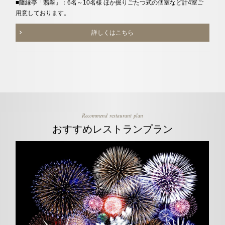
■隨縁亭「翡翠」：6名～10名様 ほか掘りごたつ式の個室など計4室ご
用意しております。
詳しくはこちら
Recommend restaurant plan
おすすめレストランプラン
n