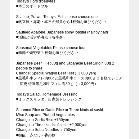
Today's Hors d'oeuvres
■
本日のオードブル
Scallop, Prawn, Todays’ Fish please choose one
■
帆立貝・海老・本日の鮮魚から1種類お選びください。
Sautéed Abalone, Japanese spiny lobster (half by half)
■
活鮑と活伊勢海老（各半身）
Seasonal Vegetables Please choose four
■
季節の焼野菜 4 種類お選びください。
Japanese Beef Fillet 80g and Japanese Beef Sirloin 80g 2
people to share
​Change: Special Wagyu Beef Filet (+3,000 yen)
■
黒毛和牛フィレ肉80gと黒毛和牛ロース肉80ｇ 2 名様でシェア
変更 特選黒毛和牛フィレ肉80ｇ（＋3,000円）
Today's Salad, Homemade Dressing
■
ミックスサラダ、自家製ドレッシング
Steamed Rice or Garlic Rice or Three kinds of sushi
Miso Soup and Pickled Vegetables
Change to Garlic Rice +750yen
Change to Three kinds of sushi +2,000yen
Change to Soba Noodles ＋750yen
■御飯 赤だし・香の物