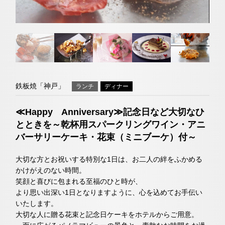
グラスミア大
阪｜難波駅・
ネットで予約する
なんば駅近く
トリ
ユー
イン
ファ
チェックイン日がお決まりでない方
ップ
チュ
スタ
イス
のホテル
（受付時間 11:30～20:00）
クラブモントレ
アド
ーブ
グラ
ブッ
バイ
ム
ク
求人情報
TEL 06-6644-5762
ザー
鉄板焼「神戸」
ランチ
ディナー
お問い合わせ
宿泊予約確認・キャンセル
≪Happy Anniversary≫記念日など大切なひ
エリア別ホテル一覧
とときを～乾杯用スパークリングワイン・アニ
バーサリーケーキ・花束（ミニブーケ）付～
日本料理「隨縁亭」
大切な方とお祝いする特別な1日は、お二人の絆をふかめる
ネットで予約する
かけがえのない時間。
笑顔と喜びに包まれる至福のひと時が、
より思い出深い1日となりますように、心を込めてお手伝い
（受付時間 11:30～20:00）
いたします。
大切な人に贈る花束と記念日ケーキをホテルからご用意。
TEL 06-6644-5761