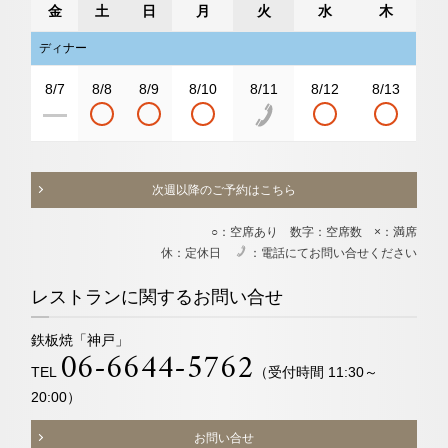
金
土
日
月
火
水
木
ディナー
8/7
8/8
8/9
8/10
8/11
8/12
8/13
次週以降のご予約はこちら
○：空席あり 数字：空席数 ×：満席
休：定休日
：電話にてお問い合せください
電
レストランに関するお問い合せ
鉄板焼「神戸」
06-6644-5762
TEL
（受付時間 11:30～
20:00）
お問い合せ