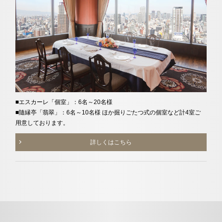
■エスカーレ「個室」：6名～20名様
■隨縁亭「翡翠」：6名～10名様 ほか掘りごたつ式の個室など計4室ご
用意しております。
詳しくはこちら