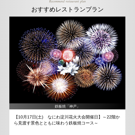
Recommend restaurant plan
おすすめレストランプラン
n
鉄板焼「神戸」
【10月17日(土) なにわ淀川花火大会開催日】～22階か
ら見渡す景色とともに味わう鉄板焼コース～