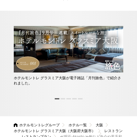
ホテルモントレ グラスミア大阪が電子雑誌「月刊旅色」で紹介さ
他に
れました。
ース
んか
ホテルモントレグループ
ホテル一覧
大阪
ホテルモントレ グラスミア大阪（大阪府大阪市）
レストラン
レストランプラン
≪明石-Akashi-≫鮑など魚介や黒毛和