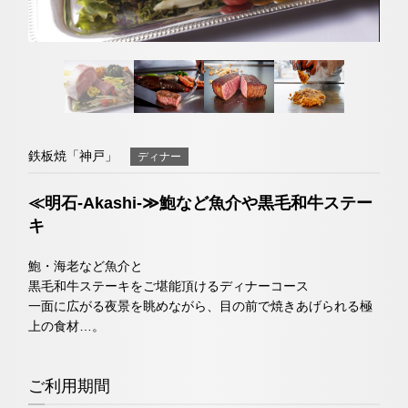
ネットで予約する
トリ
ユー
イン
ファ
チェックイン日がお決まりでない方
ップ
チュ
スタ
イス
（受付時間 11:30～20:00）
クラブモントレ
アド
ーブ
グラ
ブッ
バイ
ム
ク
求人情報
TEL 06-6644-5762
ザー
鉄板焼「神戸」
ディナー
お問い合わせ
宿泊予約確認・キャンセル
≪明石-Akashi-≫鮑など魚介や黒毛和牛ステー
エリア別ホテル一覧
キ
日本料理「隨縁亭」
鮑・海老など魚介と
黒毛和牛ステーキをご堪能頂けるディナーコース
一面に広がる夜景を眺めながら、目の前で焼きあげられる極
ネットで予約する
上の食材…。
（受付時間 11:30～20:00）
ご利用期間
TEL 06-6644-5761