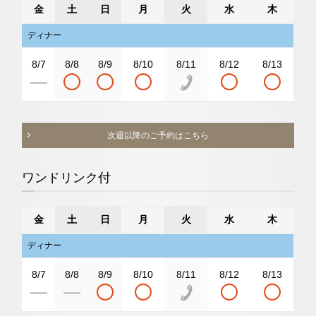
金
土
日
月
火
水
木
ディナー
8/7
8/8
8/9
8/10
8/11
8/12
8/13
次週以降のご予約はこちら
ワンドリンク付
金
土
日
月
火
水
木
ディナー
8/7
8/8
8/9
8/10
8/11
8/12
8/13