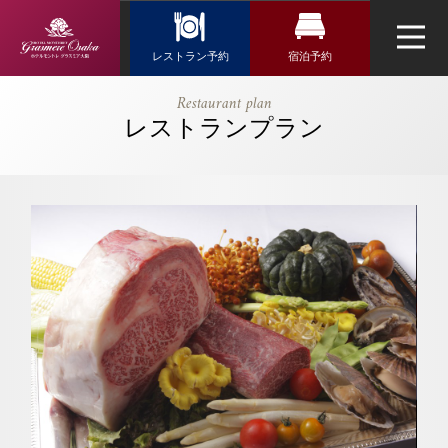
Reservation
レストラン予約
宿泊予約
レストラン予約
宿泊検索
【公式】≪明
Restaurant plan
石-Akashi-≫
レストランプラン
航空券＋宿泊検索
トップページ
フランス料理「エスカーレ」
鮑など魚介や
新幹線・JR＋宿泊検索
黒毛和牛ステ
ネットで予約する
ーキ｜ホテル
チェックイン日がお決まりの方
モントレ グ
チェックイン
（受付時間 11:30～20:00）
ラスミア大阪
ウエディング
｜難波駅・な
TEL 06-6644-5762
んば駅近くの
アクセス・観光情報
お問い合わせ
ホテル
チェックアウト
よくあるご質問
お問い合せ
オンラインショップ
鉄板焼「神戸」
2人
1室
人数
室数