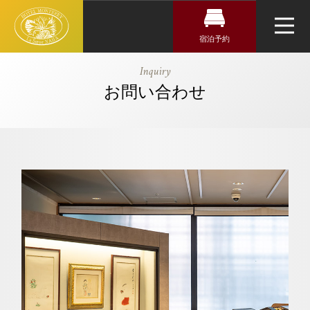
宿泊予約
宿泊検索
ホテルモント
Inquiry
レ ラ・スー
お問い合わせ
チェックイン日がお決まりの方
トップページ
ル那覇
チェックイン
アクセス・観光情報
よくあるご質問
チェックアウト
お問い合せ
オンラインショップ
2人
0人
大人
子供
室数
1室
トリ
ユー
イン
ファ
ップ
チュ
スタ
イス
クラブモントレ