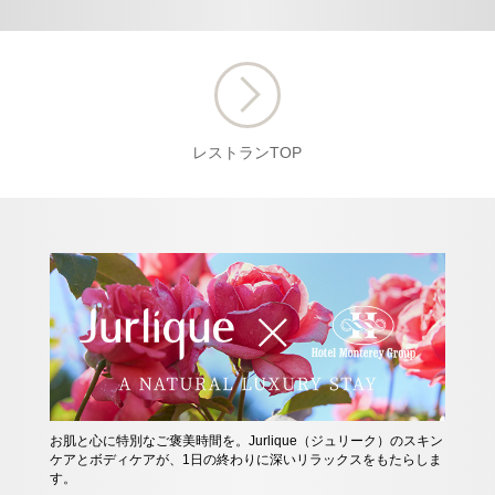
レストランTOP
をも
お肌と心に特別なご褒美時間を。Jurlique（ジュリーク）のスキン
早期
ンを
ケアとボディケアが、1日の終わりに深いリラックスをもたらしま
ら、
す。
す。
す。