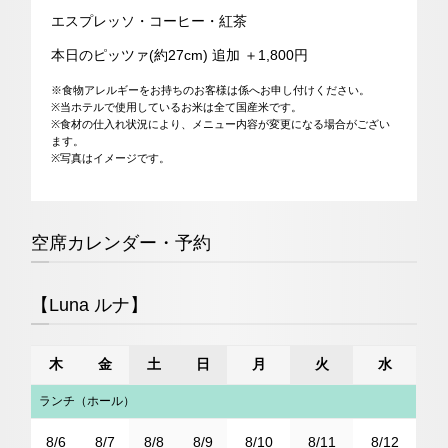
エスプレッソ・コーヒー・紅茶
本日のピッツァ(約27cm) 追加 ＋1,800円
※食物アレルギーをお持ちのお客様は係へお申し付けください。
※当ホテルで使用しているお米は全て国産米です。
※食材の仕入れ状況により、メニュー内容が変更になる場合がござい
ます。
※写真はイメージです。
空席カレンダー・予約
【Luna ルナ】
木
金
土
日
月
火
水
ランチ（ホール）
8/6
8/7
8/8
8/9
8/10
8/11
8/12