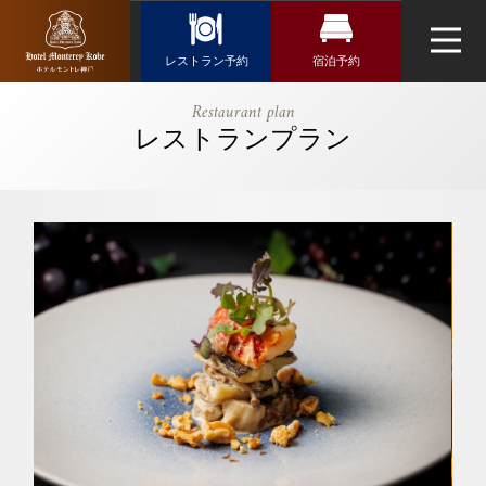
Reservation
レストラン予約
宿泊予約
レストラン予約
宿泊検索
【公式】【ル
Restaurant plan
ナ】～Luna
レストランプラン
航空券＋宿泊検索
トップページ
イタリアンレストラン「サンミケーレ」
～ お手頃フ
新幹線・JR＋宿泊検索
ルコース｜ホ
ネットで予約する
テルモントレ
チェックイン日がお決まりの方
神戸｜三ノ宮
チェックイン
（受付時間 10:30～20:00）
駅・三宮駅近
くのホテル
TEL 078-333-7777
アクセス・観光情報
お問い合わせ
チェックアウト
よくあるご質問
お問い合せ
オンラインショップ
2人
1室
人数
室数