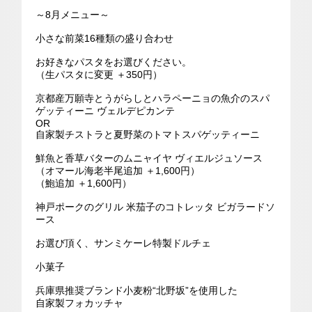
～8月メニュー～
小さな前菜16種類の盛り合わせ
お好きなパスタをお選びください。
（生パスタに変更 ＋350円）
京都産万願寺とうがらしとハラペーニョの魚介のスパ
ゲッティーニ ヴェルデピカンテ
OR
自家製チストラと夏野菜のトマトスパゲッティーニ
鮮魚と香草バターのムニャイヤ ヴィエルジュソース
（オマール海老半尾追加 ＋1,600円）
（鮑追加 ＋1,600円）
神戸ポークのグリル 米茄子のコトレッタ ビガラードソ
ース
お選び頂く、サンミケーレ特製ドルチェ
小菓子
兵庫県推奨ブランド小麦粉“北野坂”を使用した
自家製フォカッチャ