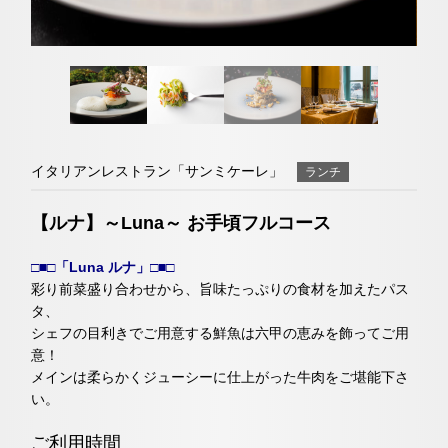
ユー
イン
ファ
チェックイン日がお決まりでない方
チュ
スタ
イス
クラブモントレ
ーブ
グラ
ブッ
ム
ク
求人情報
イタリアンレストラン「サンミケーレ」
ランチ
宿泊予約確認・キャンセル
【ルナ】～Luna～ お手頃フルコース
エリア別ホテル一覧
□■□「Luna ルナ」□■□
彩り前菜盛り合わせから、旨味たっぷりの食材を加えたパス
タ、
シェフの目利きでご用意する鮮魚は六甲の恵みを飾ってご用
意！
メインは柔らかくジューシーに仕上がった牛肉をご堪能下さ
い。
ご利用時間