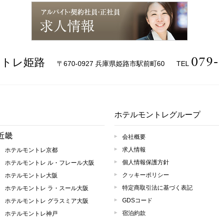
ューブ
タグラ
スブッ
ム
ク
求人情報
079-
ントレ姫路
〒670-0927 兵庫県姫路市駅前町60
TEL
ホテルモントレグループ
近畿
会社概要
求人情報
ホテルモントレ京都
個人情報保護方針
ホテルモントレ ル・フレール大阪
クッキーポリシー
ホテルモントレ大阪
特定商取引法に基づく表記
ホテルモントレ ラ・スール大阪
GDSコード
ホテルモントレ グラスミア大阪
宿泊約款
ホテルモントレ神戸