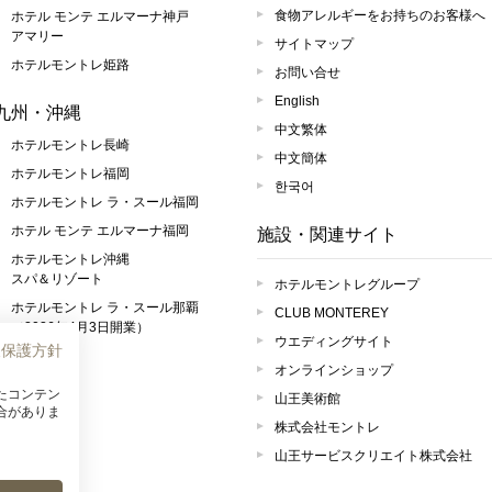
食物アレルギーをお持ちのお客様へ
ホテル モンテ エルマーナ神戸
アマリー
サイトマップ
ホテルモントレ姫路
お問い合せ
English
九州・沖縄
中文繁体
ホテルモントレ長崎
中文簡体
ホテルモントレ福岡
한국어
ホテルモントレ ラ・スール福岡
ホテル モンテ エルマーナ福岡
施設・関連サイト
ホテルモントレ沖縄
スパ＆リゾート
ホテルモントレグループ
ホテルモントレ ラ・スール那覇
CLUB MONTEREY
（2026年4月3日開業）
ウエディングサイト
報保護方針
オンラインショップ
たコンテン
山王美術館
合がありま
株式会社モントレ
山王サービスクリエイト株式会社