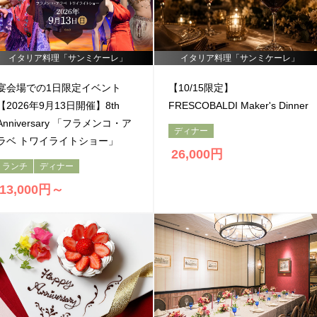
イタリア料理「サンミケーレ」
イタリア料理「サンミケーレ」
トリ
ユー
イン
ファ
ップ
チュ
スタ
イス
宴会場での1日限定イベント
【10/15限定】
Reservation
アド
ーブ
グラ
ブッ
【2026年9月13日開催】8th
FRESCOBALDI Maker's Dinner
航空券＋宿泊検索
レストラン予約
バイ
ム
ク
Anniversary 「フラメンコ・ア
ディナー
ザー
ラベ トワイライトショー」
お決まりの方
26,000円
ランチ
ディナー
チェックアウト
ンミケー
13,000円～
2人
人数
する
お決まりでない方
7113
宿泊予約確認・キャンセル