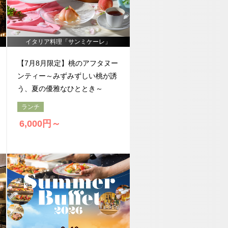
イタリア料理「サンミケーレ」
【7月8月限定】桃のアフタヌー
ンティー～みずみずしい桃が誘
新幹線・JR＋宿泊検索
う、夏の優雅なひととき～
ランチ
6,000円～
1室
室数