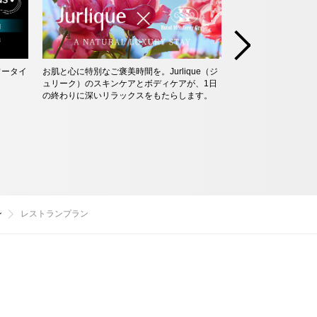
ワータイ
お肌と心に特別なご褒美時間を。Jurlique（ジ
他にはない、特別な
ュリーク）のスキンケアとボディケアが、1日
ンやアニバーサリー
の終わりに深いリラックスをもたらします。
の瞬間を最高に特別
ン
レストランプラン