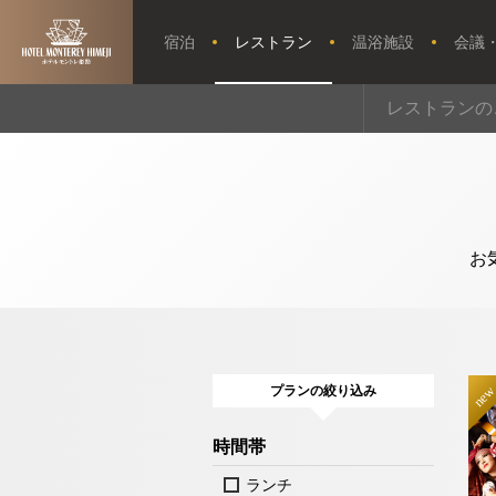
宿泊
レストラン
温浴施設
会議
【公式】レス
レストランの
トランプラン
トップページ
｜ホテルモン
トレ姫路｜姫
路駅近くのホ
テル
お
ウエディング
アクセス・観光情報
プランの絞り込み
よくあるご質問
ne
時間帯
お問い合せ
ランチ