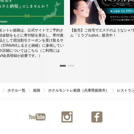
モントレ姫路は、公式サイトでご予約さ
【販売】ご自宅でエステのようなシャ
泊金額をもとに寄付額を算出し、寄付後
ム「ミラブルplus」販売中！
品として宿泊割引クーポンを受け取るサ
（STANAVIふるさと納税）に参画してい
※詳細についてはこちら（ご利用には
NAVI会員登録が必要です。）
ホテル一覧
姫路
ホテルモントレ姫路（兵庫県姫路市）
レストラ
ユーチ
インス
ファイ