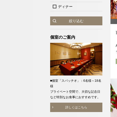
オンラインショップ
ディナー
絞り込む
クラブモントレ
個室のご案内
宿泊検索
求人情報
チェックイン日が
チェックイン
イタリア料理「サ
エリア別ホテル一覧
レ」
■個室「スパッチオ」：6名様～18名
ネットで予約
様
チェックイン日が
プライベート空間で、大切な記念日
079-224-
など特別なお食事におすすめです。
TEL
詳しくはこちら
（受付時間 10:30～21:00）