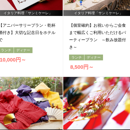
イタリア料理「サンミケーレ」
イタリア料理「サンミケーレ」
【アニバーサリープラン・乾杯
【個室確約】お祝いからご会食
酒付き】大切な記念日をホテル
まで幅広くご利用いただけるパ
で
ーティープラン ～飲み放題付
き～
ランチ
ディナー
ランチ
ディナー
10,000円～
8,500円～