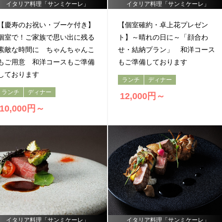
イタリア料理「サンミケーレ」
イタリア料理「サンミケーレ」
【慶寿のお祝い・ブーケ付き】
【個室確約・卓上花プレゼン
個室で！ご家族で思い出に残る
ト】～晴れの日に～「顔合わ
素敵な時間に ちゃんちゃんこ
せ・結納プラン」 和洋コース
もご用意 和洋コースもご準備
もご準備しております
しております
ランチ
ディナー
ランチ
ディナー
12,000円～
10,000円～
イタリア料理「サンミケーレ」
イタリア料理「サンミケーレ」