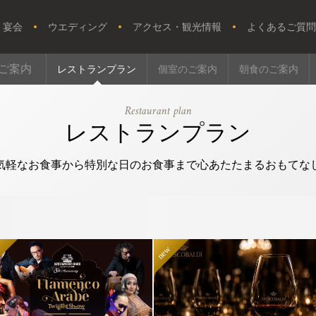
・宴会
ウエディング
アクセス・観光情報
よくあるご質問
ご案内
レストランプラン
個室のご案内
朝食のご案内
Restaurant plan
レストランプラン
気軽なお食事から特別な日のお食事まで心あたたまるおもてな
w
new