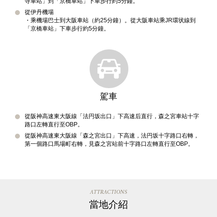
寺車站」到「京橋車站」下車步行約5分鐘。
從伊丹機場
・乘機場巴士到大阪車站（約25分鐘）。從大阪車站乘JR環状線到
「京橋車站」下車步行約5分鐘。
駕車
從阪神高速東大阪線「法円坂出口」下高速后直行，森之宮車站十字
路口左轉直行至OBP。
從阪神高速東大阪線「森之宮出口」下高速，法円坂十字路口右轉，
第一個路口馬場町右轉，見森之宮站前十字路口左轉直行至OBP。
ATTRACTIONS
當地介紹