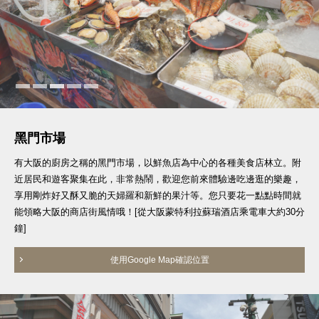
黑門市場
有大阪的廚房之稱的黑門市場，以鮮魚店為中心的各種美食店林立。附
近居民和遊客聚集在此，非常熱鬧，歡迎您前來體驗邊吃邊逛的樂趣，
享用剛炸好又酥又脆的天婦羅和新鮮的果汁等。您只要花一點點時間就
能領略大阪的商店街風情哦！[從大阪蒙特利拉蘇瑞酒店乘電車大約30分
鐘]
使用Google Map確認位置