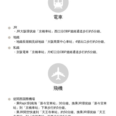
電車
JR
・JR大阪環状線「京橋車站」西口沿OBP連絡通道步行約5分鐘。
地鐵
・地鐵長堀鶴見緑地線「大阪商業中心車站」4號出口步行約3分鐘。
私鐵
・京阪電車「京橋車站」片町口沿OBP連絡通道步行約5分鐘。
飛機
從関西国際機場
・乘Rapi:t到南海「新今宮車站」30分鐘。換乘JR環状線「新今宮車
站」到「京橋車站」下車步行約5分鐘。
・乘JR関空快速到「天王寺車站」約50分鐘。換乘JR環状線「天王