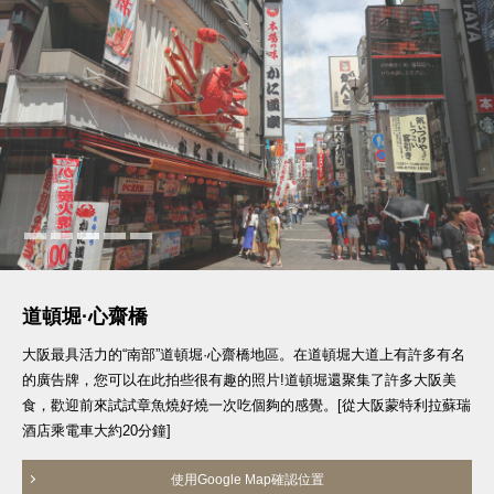
道頓堀·心齋橋
大阪最具活力的“南部”道頓堀·心齋橋地區。在道頓堀大道上有許多有名
的廣告牌，您可以在此拍些很有趣的照片!道頓堀還聚集了許多大阪美
食，歡迎前來試試章魚燒好燒一次吃個夠的感覺。[從大阪蒙特利拉蘇瑞
酒店乘電車大約20分鐘]
使用Google Map確認位置