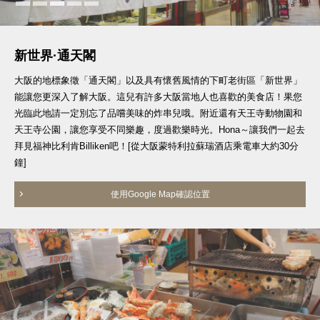
新世界·通天閣
大阪的地標象徵「通天閣」以及具有懷舊風情的下町老街區「新世界」
能讓您更深入了解大阪。這兒有許多大阪當地人也喜歡的美食店！果您
光臨此地請一定別忘了品嚐美味的炸串兒哦。附近還有天王寺動物園和
天王寺公園，讓您享受不同樂趣，度過歡樂時光。Hona～讓我們一起去
拜見福神比利肯Billiken吧！[從大阪蒙特利拉蘇瑞酒店乘電車大約30分
鐘]
使用Google Map確認位置