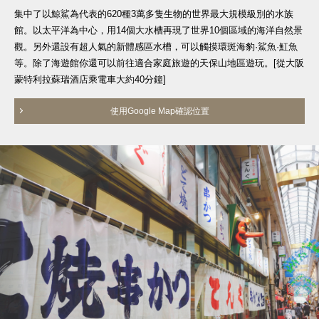
集中了以鯨鯊為代表的620種3萬多隻生物的世界最大規模級別的水族
館。以太平洋為中心，用14個大水槽再現了世界10個區域的海洋自然景
觀。另外還設有超人氣的新體感區水槽，可以觸摸環斑海豹·鯊魚·魟魚
等。除了海遊館你還可以前往適合家庭旅遊的天保山地區遊玩。[從大阪
蒙特利拉蘇瑞酒店乘電車大約40分鐘]
使用Google Map確認位置