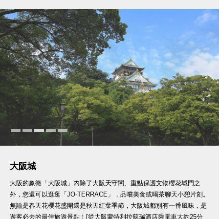
大阪城
大阪的象徵「大阪城」內除了大阪天守閣、重點保護文物櫻花城門之
外，您還可以逛逛「JO-TERRACE」，品嚐美食或喝茶聊天小憩片刻。
無論是春天花櫻花盛開還是秋天紅葉季節，大阪城都別有一番風味，是
遊客必去的最佳旅遊景點！[從大阪蒙特利拉蘇瑞酒店乘電車大約25分