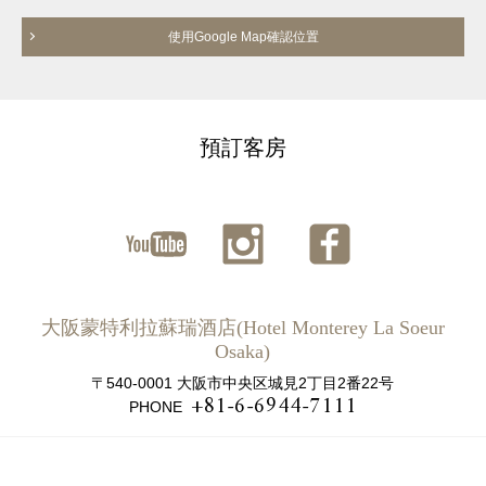
使用Google Map確認位置
預訂客房
ユーチ
インス
ファイ
ューブ
タグラ
スブッ
大阪蒙特利拉蘇瑞酒店(Hotel Monterey La Soeur
ム
ク
Osaka)
〒540-0001 大阪市中央区城見2丁目2番22号
+81-6-6944-7111
PHONE