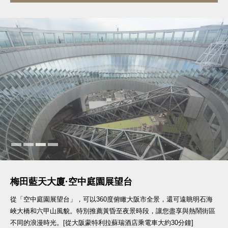
梅田藍天大廈·空中庭園展望台
從「空中庭園展望台」，可以360度俯瞰大阪市全景，還可遠眺明石海
峽大橋和六甲山風貌。特別推薦黃昏至夜景時段，讓您盡享與熱鬧街區
不同的浪漫時光。[從大阪蒙特利拉蘇瑞酒店乘電車大約30分鐘]