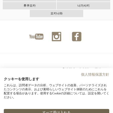
후쿠오카
나가사키
오키나와
ユーチ
インス
ファイ
ューブ
タグラ
スブッ
ム
ク
음식 알레르기가 있는 고객님
개인정보보호정책
께
個人情報保護方針
クッキーを使用します
사이트 맵
호텔 몬토레 그룹
これらは、訪問者データの分析、ウェブサイトの改善、パーソナライズされ
たコンテンツの表示、および素晴らしいウェブサイト体験のためにこれらを
위치
配置する場合があります。使用するCookieの詳細については、設定を開いてく
ださい。
すべて受け入れる