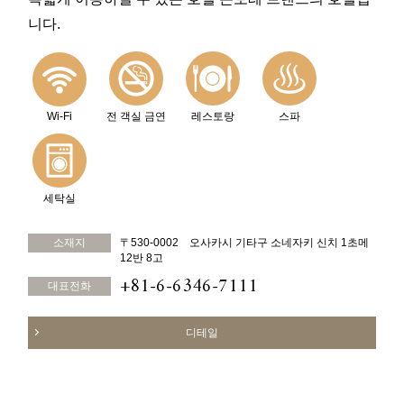
니다.
Wi-Fi
전 객실 금연
레스토랑
스파
세탁실
소재지
〒530-0002 오사카시 기타구 소네자키 신치 1초메
12반 8고
+81-6-6346-7111
대표전화
디테일