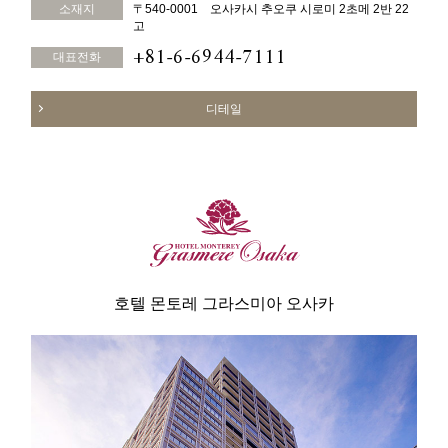
소재지
〒540-0001 오사카시 추오쿠 시로미 2초메 2반 22
고
+81-6-6944-7111
대표전화
디테일
호텔 몬토레 그라스미아 오사카