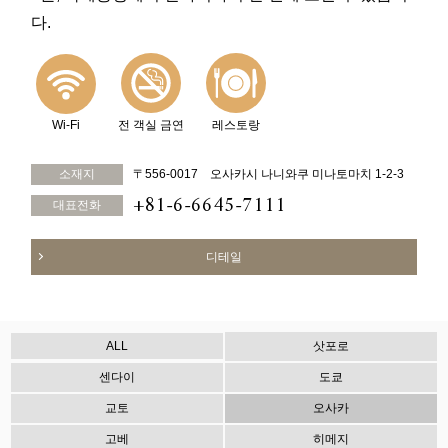
다.
Wi-Fi
전 객실 금연
레스토랑
소재지
〒556-0017 오사카시 나니와쿠 미나토마치 1-2-3
+81-6-6645-7111
대표전화
디테일
ALL
삿포로
센다이
도쿄
교토
오사카
고베
히메지