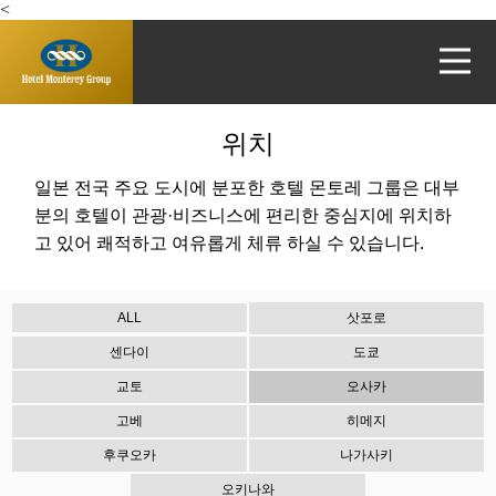
<
위치
호텔 몬토레
위치
그룹
호텔
일본 전국 주요 도시에 분포한 호텔 몬토레 그룹은 대부
분의 호텔이 관광·비즈니스에 편리한 중심지에 위치하
체크인일:
고 있어 쾌적하고 여유롭게 체류 하실 수 있습니다.
ALL
삿포로
출발일:
센다이
도쿄
교토
오사카
고베
히메지
1
0
성인(각 객실)
어린이
후쿠오카
나가사키
오키나와
Access code/IATA code: