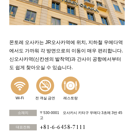
몬토레 오사카는 JR오사카역에 위치, 지하철 우메다역
에서도 가까워 각 방면으로의 이동이 매우 편리합니다.
신오사카역(신칸센의 발착역)과 간사이 공항에서부터
도 쉽게 찾아오실 수 있습니다.
Wi-Fi
전 객실 금연
레스토랑
소재지
〒530-0001 오사카시 키타구 우메다 3초메 3반 45
고
+81-6-6458-7111
대표전화