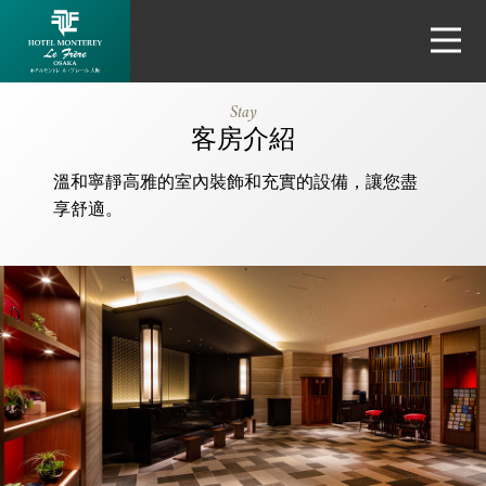
大阪蒙特利拉
Stay
弗里爾酒店
客房介紹
(Hotel
溫和寧靜高雅的室內裝飾和充實的設備，讓您盡
Monterey Le
享舒適。
Frere
Osaka)