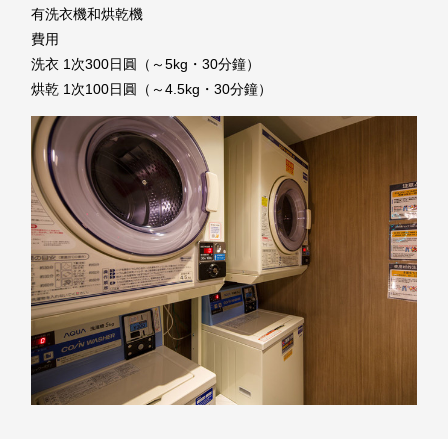
有洗衣機和烘乾機
費用
洗衣 1次300日圓（～5kg・30分鐘）
烘乾 1次100日圓（～4.5kg・30分鐘）