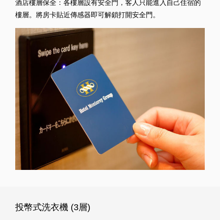
酒店樓層保全：各樓層設有安全門，客人只能進入自己住宿的
樓層。將房卡貼近傳感器即可解鎖打開安全門。
投幣式洗衣機 (3層)