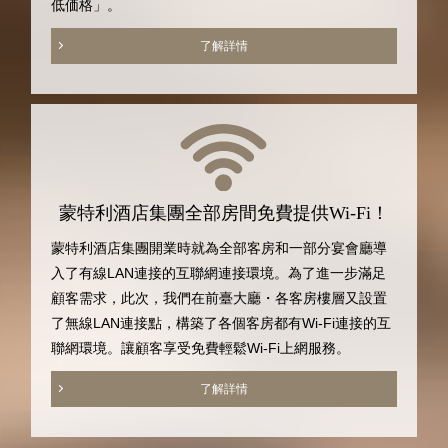
低価格」。
了解詳情
蒙特利酒店集團全部房間免費提供Wi-Fi！
蒙特利酒店集團開業時就為全部客房和一部分宴會廳導
入了有線LAN連接的互聯網連接環境。為了進一步滿足
顧客需求，此次，我們在前臺大廳・各客房樓層又設置
了無線LAN連接點，構築了各個客房都有Wi-Fi連接的互
聯網環境。讓顧客享受免費輕鬆Wi-Fi上網服務。
了解詳情