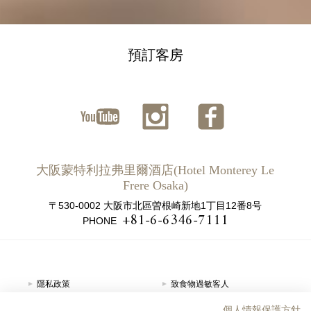
預訂客房
ユーチ
インス
ファイ
ューブ
タグラ
スブッ
大阪蒙特利拉弗里爾酒店(Hotel Monterey Le
ム
ク
Frere Osaka)
〒530-0002 大阪市北區曽根崎新地1丁目12番8号
+81-6-6346-7111
PHONE
隱私政策
致食物過敏客人
住宿條款
網站地圖
個人情報保護方針