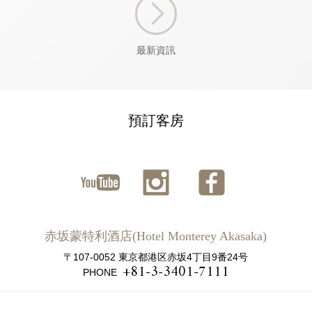
最新資訊
預訂客房
ユーチ
インス
ファイ
ューブ
タグラ
スブッ
赤坂蒙特利酒店(Hotel Monterey Akasaka)
ム
ク
〒107-0052 東京都港区赤坂4丁目9番24号
+81-3-3401-7111
PHONE