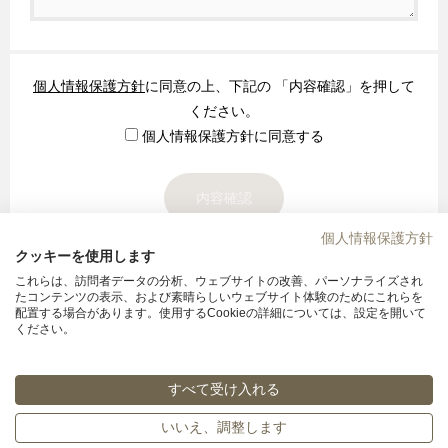
個人情報保護方針
に同意の上、下記の 「内容確認」を押して
ください。
個人情報保護方針に同意する
個人情報保護方針
クッキーを使用します
これらは、訪問者データの分析、ウェブサイトの改善、パーソナライズされ
たコンテンツの表示、および素晴らしいウェブサイト体験のためにこれらを
ホテルモントレ京都
配置する場合があります。使用するCookieの詳細については、設定を開いて
ください。
〒604-8161京都市中京区烏丸通三条下ル饅頭屋町604
075-251-7111
TEL
すべて受け入れる
© Hotel Monterey Group All rights reserved.
いいえ、調整します