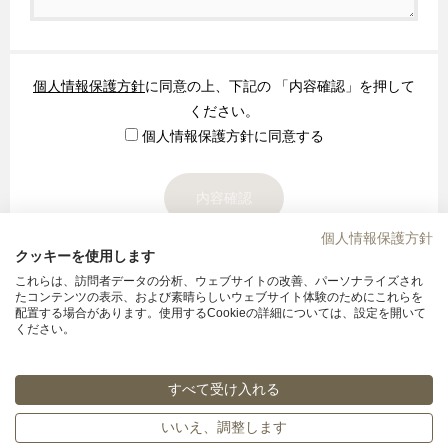
個人情報保護方針
に同意の上、下記の 「内容確認」を押して
ください。
個人情報保護方針に同意する
個人情報保護方針
クッキーを使用します
これらは、訪問者データの分析、ウェブサイトの改善、パーソナライズされ
たコンテンツの表示、および素晴らしいウェブサイト体験のためにこれらを
ホテルモントレエーデルホフ札幌
配置する場合があります。使用するCookieの詳細については、設定を開いて
ください。
〒060-0002札幌市中央区北2条西1丁目1番地
011-242-7111
TEL
すべて受け入れる
© Hotel Monterey Group All rights reserved.
いいえ、調整します