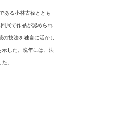
輩である小林古径ととも
1回展で作品が認められ
琳派の技法を独自に活かし
を示した。晩年には、法
した。