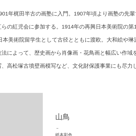
901年梶田半古の画塾に入門。1907年頃より画塾の先
らの紅児会に参加する。1914年の再興日本美術院の第
に日本美術院留学生として古径とともに渡欧。大和絵や
技法によって、歴史画から肖像画・花鳥画と幅広い作域
写、高松塚古墳壁画模写など、文化財保護事業にも尽力
山鳥
－
紙本彩色