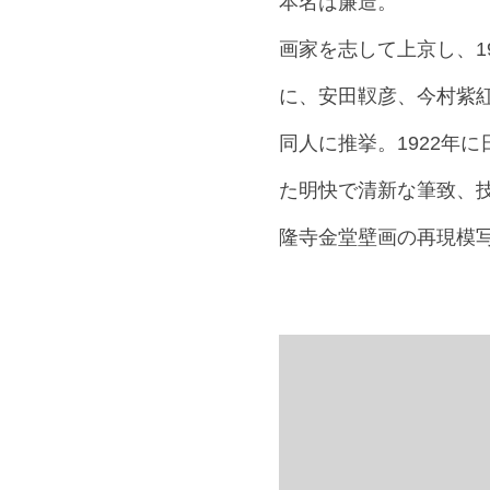
本名は廉造。
画家を志して上京し、1
に、安田靫彦、今村紫紅
同人に推挙。1922年
た明快で清新な筆致、
隆寺金堂壁画の再現模