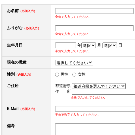
お名前
（必須入力）
全角で入力してください。
ふりがな
（必須入力）
全角で入力してください。
生年月日
年
月
日
半角で入力してください。
現在の職種
性別
男性
女性
（必須入力）
ご住所
都道府県
住 所
全角で入力してください。
E-Mail
（必須入力）
半角英数字で入力してください。
備考